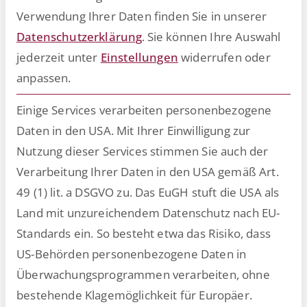
Verwendung Ihrer Daten finden Sie in unserer
Datenschutzerklärung
.
Sie können Ihre Auswahl
jederzeit unter
Einstellungen
widerrufen oder
anpassen.
Whitepaper Archiv
Einige Services verarbeiten personenbezogene
Daten in den USA. Mit Ihrer Einwilligung zur
Digitalisierung im
Nutzung dieser Services stimmen Sie auch der
Personalwesen –
Verarbeitung Ihrer Daten in den USA gemäß Art.
49 (1) lit. a DSGVO zu. Das EuGH stuft die USA als
Chancen und
Land mit unzureichendem Datenschutz nach EU-
Herausforderungen
Standards ein. So besteht etwa das Risiko, dass
US-Behörden personenbezogene Daten in
Wie Sie Ihre HR-Prozesse mit smarten
Überwachungsprogrammen verarbeiten, ohne
Lösungen optimieren, automatisieren
bestehende Klagemöglichkeit für Europäer.
und fit für die Zukunft machen.