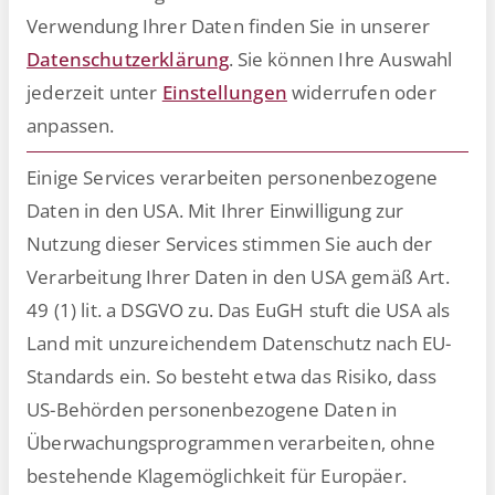
25 Jahre
gelebte
Verwendung Ihrer Daten finden Sie in unserer
Datenschutzerklärung
.
Sie können Ihre Auswahl
Digitalisierung
jederzeit unter
Einstellungen
widerrufen oder
anpassen.
in Unternehmen.
Einige Services verarbeiten personenbezogene
Daten in den USA. Mit Ihrer Einwilligung zur
Nutzung dieser Services stimmen Sie auch der
Unser Kundenportfolio ist dabei genauso bunt und
Verarbeitung Ihrer Daten in den USA gemäß Art.
vielseitig wie wir selbst. DAX und MDAX, klein und
49 (1) lit. a DSGVO zu. Das EuGH stuft die USA als
mittelständisch, national und international. Was sie
Land mit unzureichendem Datenschutz nach EU-
alle gemeinsam haben? Sie erkennen immer mehr
Standards ein. So besteht etwa das Risiko, dass
Möglichkeiten der Digitalisierung und wollen sie für
US-Behörden personenbezogene Daten in
sich nutzen.
Überwachungsprogrammen verarbeiten, ohne
bestehende Klagemöglichkeit für Europäer.