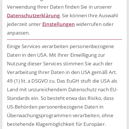
Verwendung Ihrer Daten finden Sie in unserer
Digitalisierung!
Datenschutzerklärung
.
Sie können Ihre Auswahl
jederzeit unter
Einstellungen
widerrufen oder
Mit unseren technischen Schulungen bieten
anpassen.
wir spezialisierte sowie vertiefte Trainings für
Expertinnen und Experten an, die No-Code-
Einige Services verarbeiten personenbezogene
und Low-Code-Apps auf der ESCIRBA-ECAP-
Daten in den USA. Mit Ihrer Einwilligung zur
Plattform entwickeln, administrative Aufgaben
Nutzung dieser Services stimmen Sie auch der
im Backend steuern oder ihre Skills
Verarbeitung Ihrer Daten in den USA gemäß Art.
auffrischen und vertiefen möchten. Zu jeder
49 (1) lit. a DSGVO zu. Das EuGH stuft die USA als
Schulung können Sie einen individuellen
Land mit unzureichendem Datenschutz nach EU-
Termin anfragen.
Standards ein. So besteht etwa das Risiko, dass
Die unten folgenden Schulungsangebote
US-Behörden personenbezogene Daten in
richten sich an Technical User. Für Key User
Überwachungsprogrammen verarbeiten, ohne
bieten wir einführende Schulungen an, die Sie
bestehende Klagemöglichkeit für Europäer.