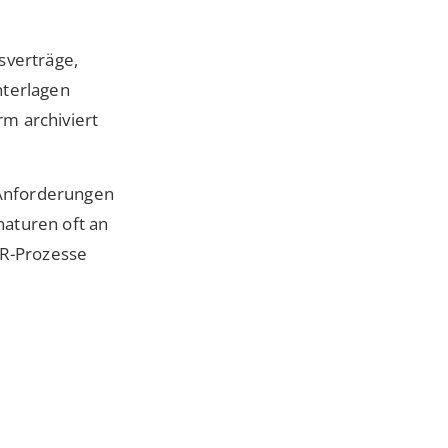
sverträge,
nterlagen
rm archiviert
 Anforderungen
naturen oft an
HR-Prozesse