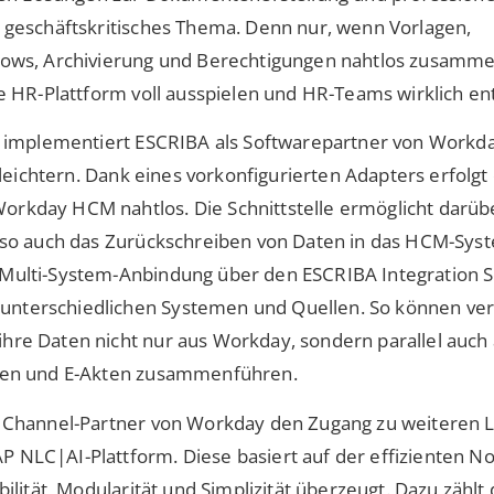
 geschäftskritisches Thema. Denn nur, wenn Vorlagen,
lows, Archivierung und Berechtigungen nahtlos zusamme
e HR-Plattform voll ausspielen und HR-Teams wirklich ent
nd implementiert ESCRIBA als Softwarepartner von Workd
rleichtern. Dank eines vorkonfigurierten Adapters erfolgt
rkday HCM nahtlos. Die Schnittstelle ermöglicht darüb
also auch das Zurückschreiben von Daten in das HCM-Sy
Multi-System-Anbindung über den ESCRIBA Integration Se
nterschiedlichen Systemen und Quellen. So können ve
re Daten nicht nur aus Workday, sondern parallel auch 
nten und E-Akten zusammenführen.
s Channel-Partner von Workday den Zugang zu weiteren 
NLC|AI-Plattform. Diese basiert auf der effizienten No
ilität, Modularität und Simplizität überzeugt. Dazu zählt