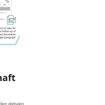
haft
len digitalen