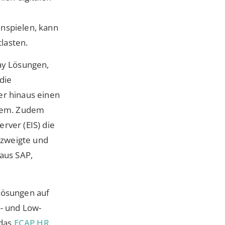
nspielen, kann
lasten.
ay Lösungen,
 die
er hinaus einen
stem. Zudem
rver (EIS) die
rzweigte und
aus SAP,
Lösungen auf
- und Low-
 das
ECAP HR