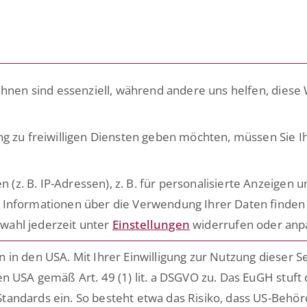
LÖSUNGEN
PLATTFORM
ACADEMY
RATG
ihnen sind essenziell, während andere uns helfen, diese
egrationen für 
ng zu freiwilligen Diensten geben möchten, müssen Sie I
. B. IP-Adressen), z. B. für personalisierte Anzeigen u
HR-Funktionen mit ESCRIBA App
 Informationen über die Verwendung Ihrer Daten finden 
wahl jederzeit unter
Einstellungen
widerrufen oder anp
in den USA. Mit Ihrer Einwilligung zur Nutzung dieser S
n USA gemäß Art. 49 (1) lit. a DSGVO zu. Das EuGH stuft
tandards ein. So besteht etwa das Risiko, dass US-Behö