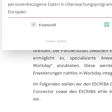
personenbezogene Daten in Überwachungsprogramme
Europäer.
Workday ist ein Cloud-basiertes En
System mit einem enormen Funktionsumf
Es folgt eine Liste der Service-Gruppen, für die eine E
Essenziell
Unternehmensführung notwendigen
abbildet. In den HR-Bereichen Doku
Cookie-Details
digitale Personalakte stoßen Anwender 
Grenzen. Die Partnerschaft zwischen
ermöglicht es, spezialisierte An
Workday” anzubieten. Diese werde
Erweiterungen nahtlos in Workday integr
Im Folgenden stellen wir den ESCRIBA
Connector sowie den ESCRIBA eFile 
vor.