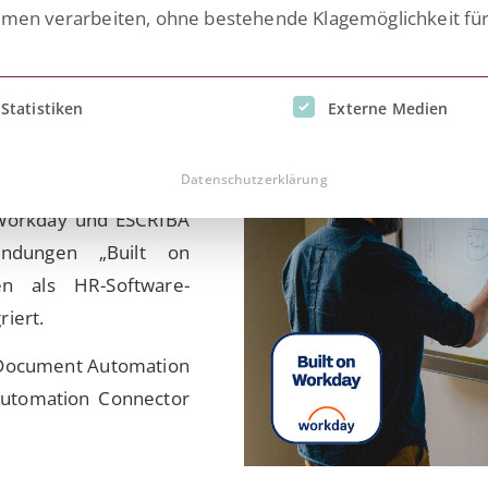
n verarbeiten, ohne bestehende Klagemöglichkeit fü
terprise-Management-
ang, das alle für die
inwilligung erteilt werden kann. Die erste Service-Gruppe i
Statistiken
Externe Medien
 Geschäftsprozesse
mentenerstellung und
Datenschutzerklärung
jedoch schnell an ihre
 Workday und ESCRIBA
wendungen „Built on
n als HR-Software-
iert.
 Document Automation
Automation Connector