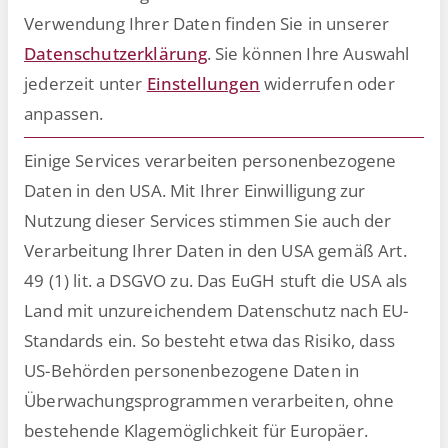
Verwendung Ihrer Daten finden Sie in unserer
Datenschutzerklärung
.
Sie können Ihre Auswahl
jederzeit unter
Einstellungen
widerrufen oder
Laut repräsentativer Umfrage
anpassen.
nutzt fast jede zweite Person mit
Schreibtischarbeitsplatz
Einige Services verarbeiten personenbezogene
inoffizielle KI-Tools. Was bedeutet
Daten in den USA. Mit Ihrer Einwilligung zur
das für Unternehmen?
Nutzung dieser Services stimmen Sie auch der
Verarbeitung Ihrer Daten in den USA gemäß Art.
49 (1) lit. a DSGVO zu. Das EuGH stuft die USA als
Startseite
News
Wissen & Trends
»
»
»
ESCRIBA
Land mit unzureichendem Datenschutz nach EU-
veröffentlicht Studie zur KI-Nutzung am Arbeitsplatz
Standards ein. So besteht etwa das Risiko, dass
US-Behörden personenbezogene Daten in
Überwachungsprogrammen verarbeiten, ohne
bestehende Klagemöglichkeit für Europäer.