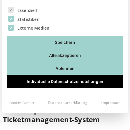
Artikel lesen
Es folgt eine Liste der Service-Gruppen, für die eine Ei
Essenziell
Statistiken
Externe Medien
Speichern
Alle akzeptieren
Ablehnen
Individuelle Datenschutzeinstellungen
Schlanke und effiziente
Datenschutzerklärung
Impressum
Cookie-Details
Personalprozesse mit einem HR-
Ticketmanagement-System