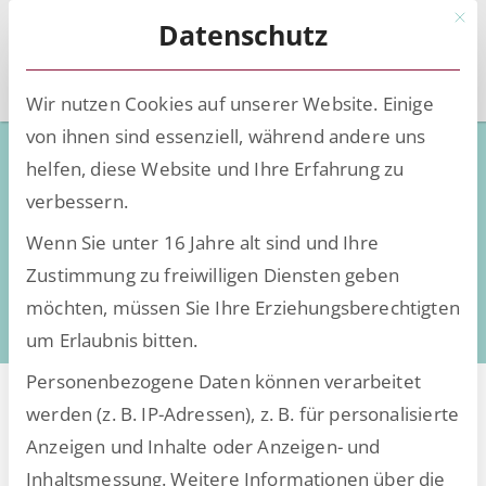
Mit d
Datenschutz
Wir nutzen Cookies auf unserer Website. Einige
von ihnen sind essenziell, während andere uns
Low-Code - Deep Knowledge
helfen, diese Website und Ihre Erfahrung zu
verbessern.
Wissen, Insights und Trends rund um die
Wenn Sie unter 16 Jahre alt sind und Ihre
Digitalisierung
Zustimmung zu freiwilligen Diensten geben
daten- und dokumentenintensiver Prozesse
möchten, müssen Sie Ihre Erziehungsberechtigten
um Erlaubnis bitten.
Personenbezogene Daten können verarbeitet
werden (z. B. IP-Adressen), z. B. für personalisierte
Anzeigen und Inhalte oder Anzeigen- und
Alle Beiträge von
Inhaltsmessung.
Weitere Informationen über die