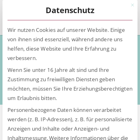
Mit d
Datenschutz
Wir nutzen Cookies auf unserer Website. Einige
von ihnen sind essenziell, während andere uns
Low-Code - Deep Knowledge
helfen, diese Website und Ihre Erfahrung zu
verbessern.
Wissen, Insights und Trends rund um die
Wenn Sie unter 16 Jahre alt sind und Ihre
Digitalisierung
Zustimmung zu freiwilligen Diensten geben
daten- und dokumentenintensiver Prozesse
möchten, müssen Sie Ihre Erziehungsberechtigten
um Erlaubnis bitten.
Personenbezogene Daten können verarbeitet
werden (z. B. IP-Adressen), z. B. für personalisierte
Anzeigen und Inhalte oder Anzeigen- und
Alle Beiträge von Künstliche
Inhaltsmessung.
Weitere Informationen über die