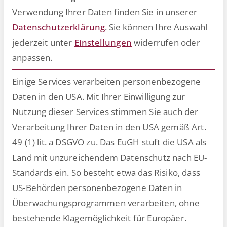
Verwendung Ihrer Daten finden Sie in unserer
Datenschutzerklärung
.
Sie können Ihre Auswahl
jederzeit unter
Einstellungen
widerrufen oder
Künstliche Intelligenz wird HR-
anpassen.
Arbeitsprozesse grundlegend
verändern, denn GenAI-
Einige Services verarbeiten personenbezogene
Assistenten wie RoBERTa von
Daten in den USA. Mit Ihrer Einwilligung zur
ESCRIBA werden künftig
Nutzung dieser Services stimmen Sie auch der
zeitraubende Aufgaben
Verarbeitung Ihrer Daten in den USA gemäß Art.
übernehmen.
49 (1) lit. a DSGVO zu. Das EuGH stuft die USA als
Land mit unzureichendem Datenschutz nach EU-
Standards ein. So besteht etwa das Risiko, dass
Startseite
HR-Ratgeber
»
»
Willkommen RoBERTa –
US-Behörden personenbezogene Daten in
wie GenAI die HR-Arbeit revolutioniert
Überwachungsprogrammen verarbeiten, ohne
bestehende Klagemöglichkeit für Europäer.