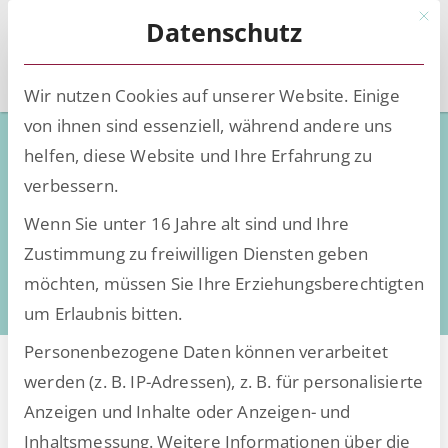
Mit d
Datenschutz
Wir nutzen Cookies auf unserer Website. Einige
von ihnen sind essenziell, während andere uns
Low-Code - Deep Knowledge
helfen, diese Website und Ihre Erfahrung zu
verbessern.
Wissen, Insights und Trends rund um die
Wenn Sie unter 16 Jahre alt sind und Ihre
Digitalisierung
Zustimmung zu freiwilligen Diensten geben
daten- und dokumentenintensiver Prozesse
möchten, müssen Sie Ihre Erziehungsberechtigten
um Erlaubnis bitten.
Personenbezogene Daten können verarbeitet
werden (z. B. IP-Adressen), z. B. für personalisierte
Anzeigen und Inhalte oder Anzeigen- und
Alle Beiträge von GenAI
Inhaltsmessung.
Weitere Informationen über die