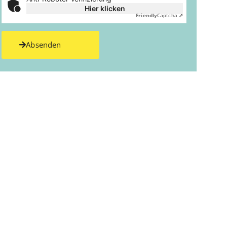
Hier klicken
Friendly
Captcha ⇗
Absenden