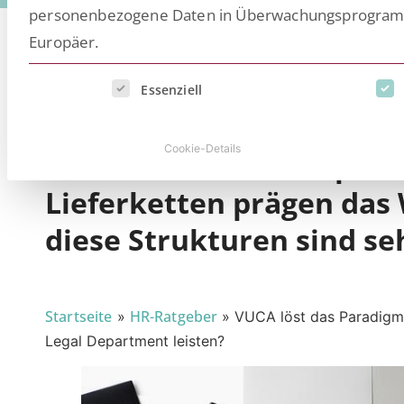
personenbezogene Daten in Überwachungsprogramme
Europäer.
Es folgt eine Liste der Service-Gruppen, für die eine E
Essenziell
Die Welt war noch nie so 
Cookie-Details
Verschiedene Konzepte f
Lieferketten prägen das 
diese Strukturen sind se
Startseite
HR-Ratgeber
»
»
VUCA löst das Paradigma
Legal Department leisten?