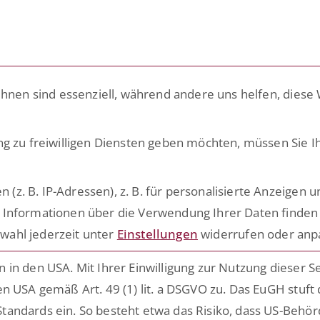
LÖSUNGEN
PLATTFORM
ACADEMY
RATG
ihnen sind essenziell, während andere uns helfen, diese
 Paradigma der
ng zu freiwilligen Diensten geben möchten, müssen Sie I
. B. IP-Adressen), z. B. für personalisierte Anzeigen u
 ab – Welchen Be
 Informationen über die Verwendung Ihrer Daten finden 
wahl jederzeit unter
Einstellungen
widerrufen oder anp
l Department lei
in den USA. Mit Ihrer Einwilligung zur Nutzung dieser S
n USA gemäß Art. 49 (1) lit. a DSGVO zu. Das EuGH stuft
tandards ein. So besteht etwa das Risiko, dass US-Behö