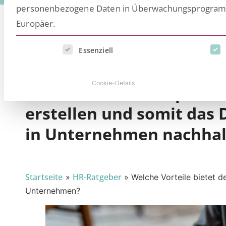
personenbezogene Daten in Überwachungsprogramme
Europäer.
Es folgt eine Liste der Service-Gruppen, für die eine E
Essenziell
Generative künstliche In
Cookie-Details
Potenzial, um komplexe, 
erstellen und somit d
in Unternehmen nachhalt
Startseite
HR-Ratgeber
»
»
Welche Vorteile bietet 
Unternehmen?