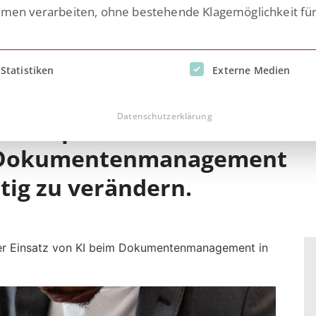
n verarbeiten, ohne bestehende Klagemöglichkeit fü
inwilligung erteilt werden kann. Die erste Service-Gruppe i
Statistiken
Externe Medien
telligenz hat ein enormes
Datenschutzerklärung
fachspezifische Texte zu
as Dokumentenmanagement
ig zu verändern.
der Einsatz von KI beim Dokumentenmanagement in