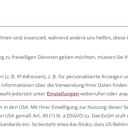
LÖSUNGEN
PLATTFORM
ACADEMY
ihnen sind essenziell, während andere uns helfen, diese
e bietet der Ein
ng zu freiwilligen Diensten geben möchten, müssen Sie I
. B. IP-Adressen), z. B. für personalisierte Anzeigen u
mentenmanagem
 Informationen über die Verwendung Ihrer Daten finden 
wahl jederzeit unter
Einstellungen
widerrufen oder anp
?
in den USA. Mit Ihrer Einwilligung zur Nutzung dieser S
n USA gemäß Art. 49 (1) lit. a DSGVO zu. Das EuGH stuft
tandards ein. So besteht etwa das Risiko, dass US-Behö