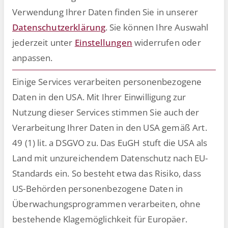
Verwendung Ihrer Daten finden Sie in unserer
Datenschutzerklärung
.
Sie können Ihre Auswahl
jederzeit unter
Einstellungen
widerrufen oder
Um den Zufriedenheitsindex im
anpassen.
Unternehmen zu steigern, ist es
heutzutage wichtig, den Fokus
Einige Services verarbeiten personenbezogene
auf die Employee Experience und
Daten in den USA. Mit Ihrer Einwilligung zur
die Digitalisierung im HR-Bereich
Nutzung dieser Services stimmen Sie auch der
zu legen.
Verarbeitung Ihrer Daten in den USA gemäß Art.
49 (1) lit. a DSGVO zu. Das EuGH stuft die USA als
Land mit unzureichendem Datenschutz nach EU-
Startseite
HR-Ratgeber
»
»
Höhere
Standards ein. So besteht etwa das Risiko, dass
Mitarbeiterzufriedenheit durch Digitalisierung am
Arbeitsplatz
US-Behörden personenbezogene Daten in
Überwachungsprogrammen verarbeiten, ohne
bestehende Klagemöglichkeit für Europäer.