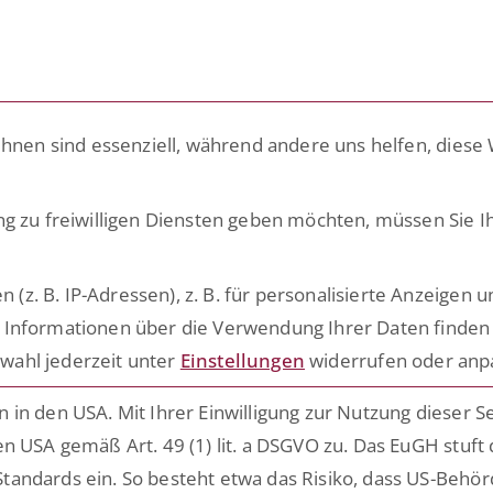
LÖSUNGEN
PLATTFORM
ACADEMY
RATG
ihnen sind essenziell, während andere uns helfen, diese
ng zu freiwilligen Diensten geben möchten, müssen Sie I
eep Knowledge
. B. IP-Adressen), z. B. für personalisierte Anzeigen u
 Informationen über die Verwendung Ihrer Daten finden 
s rund um die Digitalisierung
wahl jederzeit unter
Einstellungen
widerrufen oder anp
ensiver Prozesse
in den USA. Mit Ihrer Einwilligung zur Nutzung dieser S
n USA gemäß Art. 49 (1) lit. a DSGVO zu. Das EuGH stuft
tandards ein. So besteht etwa das Risiko, dass US-Behö