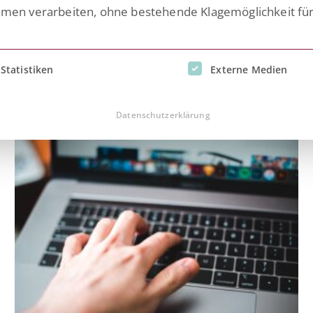
n verarbeiten, ohne bestehende Klagemöglichkeit fü
inwilligung erteilt werden kann. Die erste Service-Gruppe i
Statistiken
Externe Medien
hitepaper
Datenschutzerklärung