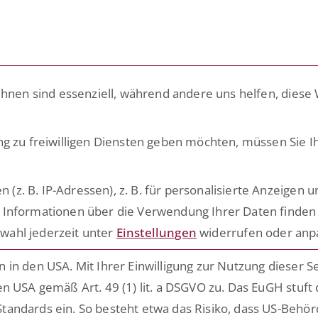
LÖSUNGEN
PLATTFORM
ACADEMY
ihnen sind essenziell, während andere uns helfen, diese
ng zu freiwilligen Diensten geben möchten, müssen Sie I
eep Knowledge
. B. IP-Adressen), z. B. für personalisierte Anzeigen u
 Informationen über die Verwendung Ihrer Daten finden 
s rund um die Digitalisierung
wahl jederzeit unter
Einstellungen
widerrufen oder anp
ensiver Prozesse
in den USA. Mit Ihrer Einwilligung zur Nutzung dieser S
n USA gemäß Art. 49 (1) lit. a DSGVO zu. Das EuGH stuft
tandards ein. So besteht etwa das Risiko, dass US-Behö