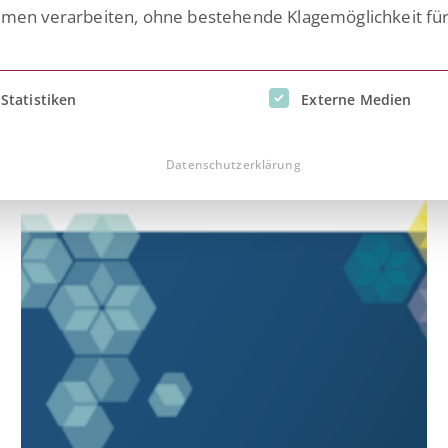
n verarbeiten, ohne bestehende Klagemöglichkeit fü
inwilligung erteilt werden kann. Die erste Service-Gruppe i
Statistiken
Externe Medien
aisenhaus
Datenschutzerklärung