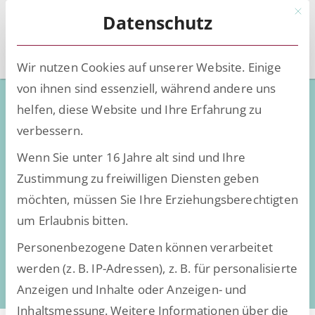
Mit d
Datenschutz
Wir nutzen Cookies auf unserer Website. Einige
von ihnen sind essenziell, während andere uns
Unser Dank an Sie – Eine
helfen, diese Website und Ihre Erfahrung zu
Spendenaktion, die dort
verbessern.
ankommt, wo sie am
Wenn Sie unter 16 Jahre alt sind und Ihre
dringendsten benötigt wird
Zustimmung zu freiwilligen Diensten geben
möchten, müssen Sie Ihre Erziehungsberechtigten
um Erlaubnis bitten.
Personenbezogene Daten können verarbeitet
werden (z. B. IP-Adressen), z. B. für personalisierte
Anzeigen und Inhalte oder Anzeigen- und
Inhaltsmessung.
Weitere Informationen über die