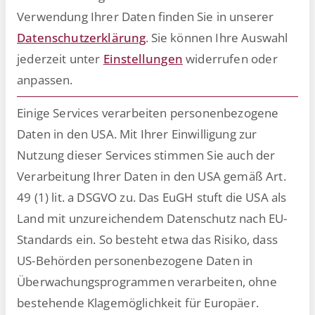
Verwendung Ihrer Daten finden Sie in unserer
Datenschutzerklärung
.
Sie können Ihre Auswahl
jederzeit unter
Einstellungen
widerrufen oder
Wir wünschen Ihnen eine
anpassen.
besinnliche Weihnachtszeit, frohe
Feiertage und einen guten und
Einige Services verarbeiten personenbezogene
erfolgreichen Start ins neue Jahr!
Daten in den USA. Mit Ihrer Einwilligung zur
Nutzung dieser Services stimmen Sie auch der
Verarbeitung Ihrer Daten in den USA gemäß Art.
49 (1) lit. a DSGVO zu. Das EuGH stuft die USA als
Land mit unzureichendem Datenschutz nach EU-
Standards ein. So besteht etwa das Risiko, dass
US-Behörden personenbezogene Daten in
Überwachungsprogrammen verarbeiten, ohne
bestehende Klagemöglichkeit für Europäer.