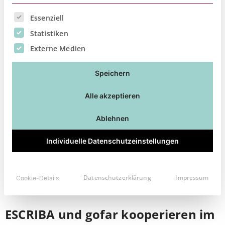
oder Gemini, die nicht von ihren Arbeitgebern
Es folgt eine Liste der Service-Gruppen, für die eine Ei
bereitgestellt werden. Dies ist
Essenziell
Statistiken
Artikel lesen
Externe Medien
Speichern
Alle akzeptieren
Ablehnen
Individuelle Datenschutzeinstellungen
Datenschutzerklärung
Impressum
Cookie-Details
ESCRIBA und gofar kooperieren im