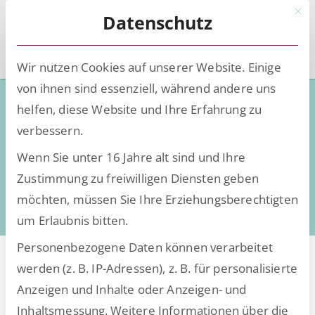
Mit d
Datenschutz
Wir nutzen Cookies auf unserer Website. Einige
von ihnen sind essenziell, während andere uns
Low-Code - Deep Knowledge
helfen, diese Website und Ihre Erfahrung zu
verbessern.
Wissen, Insights und Trends rund um die
Wenn Sie unter 16 Jahre alt sind und Ihre
Digitalisierung
Zustimmung zu freiwilligen Diensten geben
daten- und dokumentenintensiver Prozesse
möchten, müssen Sie Ihre Erziehungsberechtigten
um Erlaubnis bitten.
Personenbezogene Daten können verarbeitet
werden (z. B. IP-Adressen), z. B. für personalisierte
Anzeigen und Inhalte oder Anzeigen- und
Alle Beiträge von Pressemeldung
Inhaltsmessung.
Weitere Informationen über die