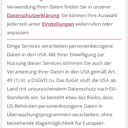
Verwendung Ihrer Daten finden Sie in unserer
Datenschutzerklärung
.
Sie können Ihre Auswahl
jederzeit unter
Einstellungen
widerrufen oder
anpassen.
Einige Services verarbeiten personenbezogene
Daten in den USA. Mit Ihrer Einwilligung zur
Nutzung dieser Services stimmen Sie auch der
Verarbeitung Ihrer Daten in den USA gemäß Art.
49 (1) lit. a DSGVO zu. Das EuGH stuft die USA als
ESCRIBA veröffentlicht Studie zur
Land mit unzureichendem Datenschutz nach EU-
KI-Nutzung am Arbeitsplatz
Standards ein. So besteht etwa das Risiko, dass
US-Behörden personenbezogene Daten in
Laut einer Umfrage von ESCRIBA nutzen 47,8 Prozent
Überwachungsprogrammen verarbeiten, ohne
der Desktop-Worker beruflich KI-Tools wie ChatGPT
bestehende Klagemöglichkeit für Europäer.