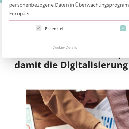
personenbezogene Daten in Überwachungsprogramme
Europäer.
Es folgt eine Liste der Service-Gruppen, für die eine E
Essenziell
Das Ziel der Partnerschaf
Cookie-Details
entlasten, die Prozessqua
damit die Digitalisierun