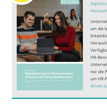
Digital
Herausf
Unterne
um die b
Entwick
Herausf
Verfügbar
HR-Berei
Unterne
nur die 
um HR-Pr
direkt 