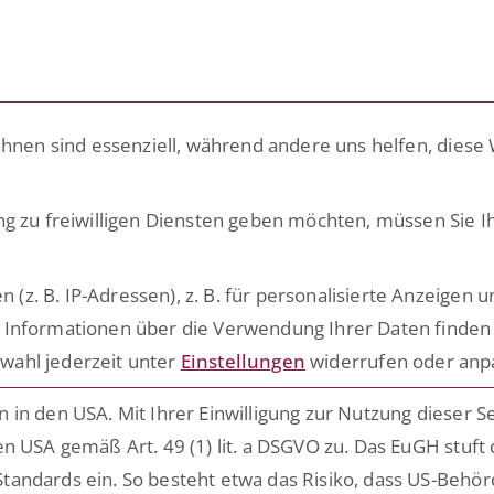
LÖSUNGEN
PLATTFORM
ACADEMY
RATG
ihnen sind essenziell, während andere uns helfen, diese
IBA AG vertiefe
ng zu freiwilligen Diensten geben möchten, müssen Sie I
. B. IP-Adressen), z. B. für personalisierte Anzeigen u
artnerschaft
 Informationen über die Verwendung Ihrer Daten finden 
wahl jederzeit unter
Einstellungen
widerrufen oder anp
in den USA. Mit Ihrer Einwilligung zur Nutzung dieser S
n USA gemäß Art. 49 (1) lit. a DSGVO zu. Das EuGH stuft
tandards ein. So besteht etwa das Risiko, dass US-Behö