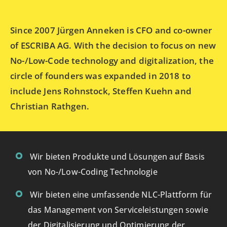
Since 2007 Jürgen Anneken is CFO and co-owner
of ESCRIBA AG. With the decision to focus on new
No-/Low-Code technology and digitalization, the
circle of founders was expanded in 2018 to
include Jens Rohnstock, Steffen Kuehn and
Christian Rathgen.
Wir bieten Produkte und Lösungen auf Basis
von No-/Low-Coding Technologie
Wir bieten eine umfassende NLC-Plattform für
das Management von Serviceleistungen sowie
der Digitalisierung und Optimierung der