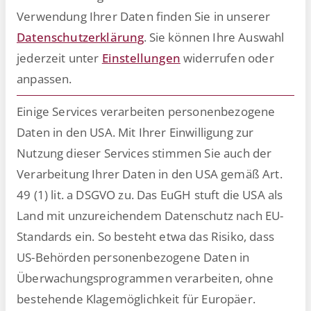
Verwendung Ihrer Daten finden Sie in unserer
Datenschutzerklärung
.
Sie können Ihre Auswahl
jederzeit unter
Einstellungen
widerrufen oder
anpassen.
Einige Services verarbeiten personenbezogene
Daten in den USA. Mit Ihrer Einwilligung zur
Nutzung dieser Services stimmen Sie auch der
Verarbeitung Ihrer Daten in den USA gemäß Art.
49 (1) lit. a DSGVO zu. Das EuGH stuft die USA als
Optimieren Sie Ihr HR-Ticketing-
Land mit unzureichendem Datenschutz nach EU-
System mit fortschrittlichen Tools
Standards ein. So besteht etwa das Risiko, dass
US-Behörden personenbezogene Daten in
Ein effizientes HR-Ticketing-System ist ein
Überwachungsprogrammen verarbeiten, ohne
wesentlicher Bestandteil einer jeden
bestehende Klagemöglichkeit für Europäer.