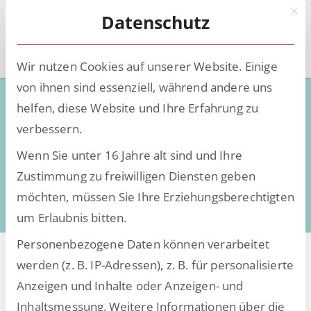
Mit d
Datenschutz
Wir nutzen Cookies auf unserer Website. Einige
von ihnen sind essenziell, während andere uns
Low-Code - Deep Knowledge
helfen, diese Website und Ihre Erfahrung zu
verbessern.
Wissen, Insights und Trends rund um die
Wenn Sie unter 16 Jahre alt sind und Ihre
Digitalisierung
Zustimmung zu freiwilligen Diensten geben
daten- und dokumentenintensiver Prozesse
möchten, müssen Sie Ihre Erziehungsberechtigten
um Erlaubnis bitten.
Personenbezogene Daten können verarbeitet
werden (z. B. IP-Adressen), z. B. für personalisierte
Anzeigen und Inhalte oder Anzeigen- und
Alle Beiträge von Ticketing
Inhaltsmessung.
Weitere Informationen über die