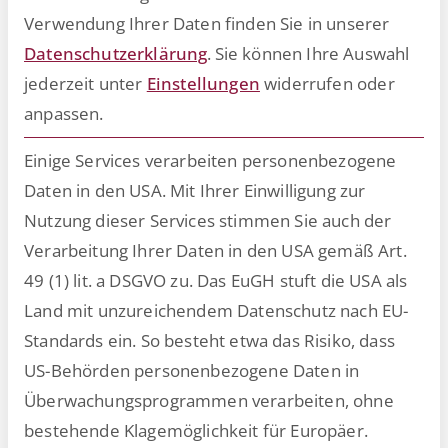
Verwendung Ihrer Daten finden Sie in unserer
Datenschutzerklärung
.
Sie können Ihre Auswahl
jederzeit unter
Einstellungen
widerrufen oder
Welche Vorteile bietet ein
anpassen.
fortschrittliches HR-Ticketing-
System? Und wie kann man es in
Einige Services verarbeiten personenbezogene
verschiedene HR-Systeme
Daten in den USA. Mit Ihrer Einwilligung zur
implementieren? Wir klären die
Nutzung dieser Services stimmen Sie auch der
wichtigsten Fragen.
Verarbeitung Ihrer Daten in den USA gemäß Art.
49 (1) lit. a DSGVO zu. Das EuGH stuft die USA als
Land mit unzureichendem Datenschutz nach EU-
Startseite
HR-Ratgeber
»
»
Optimieren Sie Ihr HR-
Standards ein. So besteht etwa das Risiko, dass
Ticketing-System mit fortschrittlichen Tools
US-Behörden personenbezogene Daten in
Überwachungsprogrammen verarbeiten, ohne
bestehende Klagemöglichkeit für Europäer.