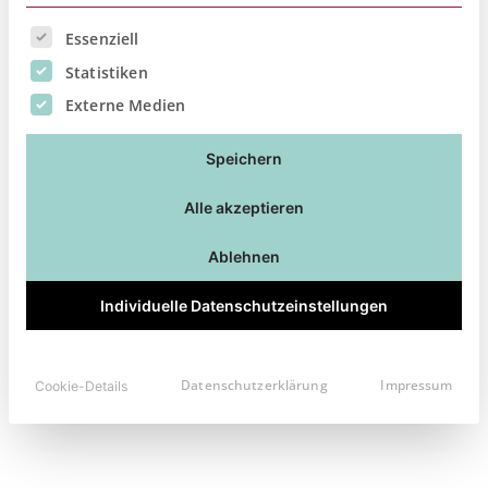
Es folgt eine Liste der Service-Gruppen, für die eine Ei
Essenziell
Statistiken
Externe Medien
Speichern
Alle akzeptieren
Ablehnen
AWS
Individuelle Datenschutzeinstellungen
Artikel lesen
Datenschutzerklärung
Impressum
Cookie-Details