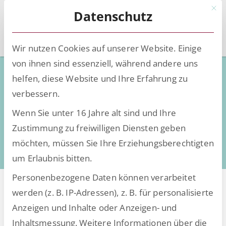
Mit d
Datenschutz
Wir nutzen Cookies auf unserer Website. Einige
von ihnen sind essenziell, während andere uns
Low-Code - Deep Knowledge
helfen, diese Website und Ihre Erfahrung zu
verbessern.
Wissen, Insights und Trends rund um die
Wenn Sie unter 16 Jahre alt sind und Ihre
Digitalisierung
Zustimmung zu freiwilligen Diensten geben
daten- und dokumentenintensiver Prozesse
möchten, müssen Sie Ihre Erziehungsberechtigten
um Erlaubnis bitten.
Personenbezogene Daten können verarbeitet
werden (z. B. IP-Adressen), z. B. für personalisierte
Anzeigen und Inhalte oder Anzeigen- und
Alle Beiträge von
Inhaltsmessung.
Weitere Informationen über die