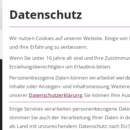
Datenschutz
Wir nutzen Cookies auf unserer Website. Einige von 
Azure
und Ihre Erfahrung zu verbessern.
Wenn Sie unter 16 Jahre alt sind und Ihre Zustimmu
Erziehungsberechtigten um Erlaubnis bitten.
Personenbezogene Daten können verarbeitet werden (z
Warum ESCRIBA?
Inhalte oder Anzeigen- und Inhaltsmessung.
Weitere
ESCRIBA steht für 25 Jahre gelebte Digitalisierung in Unternehme
unserer
Datenschutzerklärung
.
Sie können Ihre Aus
Unser Herz schlägt für digitale Prozesse und skalierbare Technologie
die wir auf unserer eigenen No- und Low-Code-Plattform entwickel
Einige Services verarbeiten personenbezogene Daten 
Damit schaffen wir in kurzer Zeit bahnbrechende Ergebnisse u
stimmen Sie auch der Verarbeitung Ihrer Daten in de
bringen Ihre Softwarewelt auf Vordermann. Wählen Sie aus unser
als Land mit unzureichendem Datenschutz nach EU-S