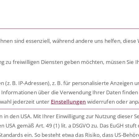
LÖSUNGEN
PLATTFORM
ACADE
ihnen sind essenziell, während andere uns helfen, diese
ng zu freiwilligen Diensten geben möchten, müssen Sie I
. B. IP-Adressen), z. B. für personalisierte Anzeigen u
 Informationen über die Verwendung Ihrer Daten finden 
Zukünftig mehr über ESCRIBA erfahr
n.
wahl jederzeit unter
Einstellungen
widerrufen oder anp
Einfach hier für unseren E-Mail Ver
n,
n.
in den USA. Mit Ihrer Einwilligung zur Nutzung dieser S
nd
n USA gemäß Art. 49 (1) lit. a DSGVO zu. Das EuGH stuft
Date
Ich habe die Hinweise zum
em
tandards ein. So besteht etwa das Risiko, dass US-Behö
genommen.*