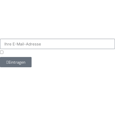
Software für Ihren persönlichen Einsatzzweck entwickeln.
mehr >>
Zukünftig mehr über ESCRIBA erfahren?
Einfach hier für unseren E-Mail Verteiler anmelden.
Datenschutz
Ich habe die Hinweise zum
zur Kenntnis genommen.*
Eintragen
Impressum
Datenschutz
Gendergerechte Sprache
info@escriba.de
Tel. +49 30 280 488-0