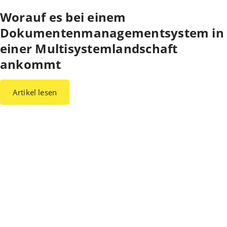
Worauf es bei einem
Dokumentenmanagementsystem in
einer Multisystemlandschaft
ankommt
Artikel lesen
Warum ESCRIBA?
ESCRIBA steht für 25 Jahre gelebte Digitalisierung in Unternehmen. Unser
Herz schlägt für digitale Prozesse und skalierbare Technologien, die wir
auf unserer eigenen No- und Low-Code-Plattform entwickeln. Damit
schaffen wir in kurzer Zeit bahnbrechende Ergebnisse und bringen Ihre
Softwarewelt auf Vordermann. Wählen Sie aus unserem breiten Spektrum
an vorkonfektionierten Lösungen oder lassen Sie uns maßgeschneiderte