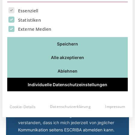
davon profitiert.
Es folgt eine Liste der Service-Gruppen, für die eine Ei
Essenziell
Statistiken
Externe Medien
Speichern
Alle akzeptieren
Ablehnen
Individuelle Datenschutzeinstellungen
* Ich willige ein, dass ESCRIBA mich über
Datenschutzerklärung
Impressum
Cookie-Details
Themen rund um Digitalisierung, Produkte,
Services und Veranstaltungen informiert. Ich habe
verstanden, dass ich mich jederzeit von jeglicher
Kommunikation seitens ESCRIBA abmelden kann.