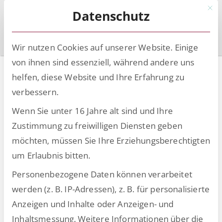
Mit d
Datenschutz
Wir nutzen Cookies auf unserer Website. Einige
von ihnen sind essenziell, während andere uns
GenAI im
helfen, diese Website und Ihre Erfahrung zu
Personalwesen
verbessern.
Wenn Sie unter 16 Jahre alt sind und Ihre
Wie digitale Assistenten das
Zustimmung zu freiwilligen Diensten geben
HR Department verändern
möchten, müssen Sie Ihre Erziehungsberechtigten
um Erlaubnis bitten.
Nicht nur das Interesse am Thema
Personenbezogene Daten können verarbeitet
Künstliche Intelligenz (KI) ist enorm
werden (z. B. IP-Adressen), z. B. für personalisierte
hoch, sondern auch die Bereitschaft,
Anzeigen und Inhalte oder Anzeigen- und
diese Technologie in Unternehmen
Inhaltsmessung.
Weitere Informationen über die
einzusetzen. In unserem Whitepaper