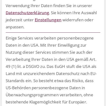
Verwendung Ihrer Daten finden Sie in unserer
geben wir einen Überblick über die
Datenschutzerklärung
.
Sie können Ihre Auswahl
vielfältigen Einsatzmöglichkeiten von
jederzeit unter
Einstellungen
widerrufen oder
generativer Künstlicher Intelligenz
anpassen.
(GenAI) insbesondere im
Personalwesen.
Einige Services verarbeiten personenbezogene
Daten in den USA. Mit Ihrer Einwilligung zur
Nutzung dieser Services stimmen Sie auch der
Verarbeitung Ihrer Daten in den USA gemäß Art.
Whitepaper gratis
49 (1) lit. a DSGVO zu. Das EuGH stuft die USA als
herunterladen
Land mit unzureichendem Datenschutz nach EU-
Holen Sie sich hier die Publikation mit
Standards ein. So besteht etwa das Risiko, dass
spannenden Insights rund um das Thema
US-Behörden personenbezogene Daten in
der generativen Künstlichen Intelligenz
Überwachungsprogrammen verarbeiten, ohne
(GenAI) und wie die Personalabteilung
bestehende Klagemöglichkeit für Europäer.