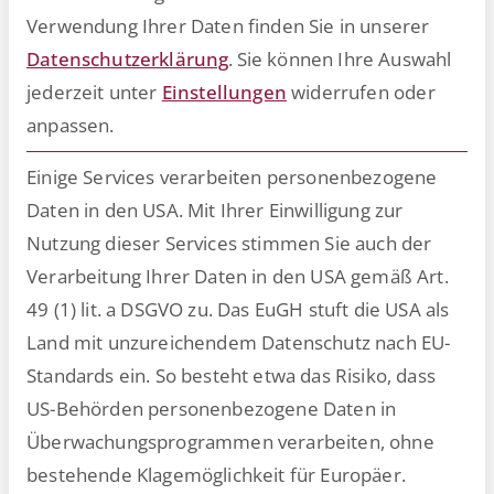
Verwendung Ihrer Daten finden Sie in unserer
Datenschutzerklärung
.
Sie können Ihre Auswahl
jederzeit unter
Einstellungen
widerrufen oder
Es gibt vielfältige Möglichkeiten,
anpassen.
Arbeit effizienter zu gestalten.
Um dem Fachkräftemangel zu
Einige Services verarbeiten personenbezogene
begegnen, reicht es jedoch nicht
Daten in den USA. Mit Ihrer Einwilligung zur
aus, Prozesse mit Hilfe neuer
Nutzung dieser Services stimmen Sie auch der
Technologien lediglich „besser“ zu
Verarbeitung Ihrer Daten in den USA gemäß Art.
machen.
49 (1) lit. a DSGVO zu. Das EuGH stuft die USA als
Land mit unzureichendem Datenschutz nach EU-
Standards ein. So besteht etwa das Risiko, dass
Startseite
HR-Ratgeber
»
»
Wie man dem
US-Behörden personenbezogene Daten in
Fachkräftemangel im HR-Bereich begegnen kann
Überwachungsprogrammen verarbeiten, ohne
bestehende Klagemöglichkeit für Europäer.