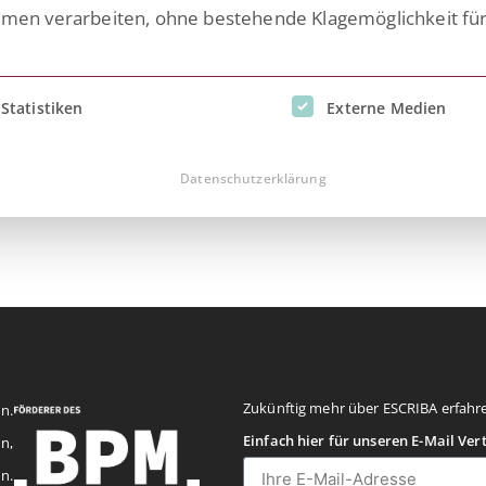
n verarbeiten, ohne bestehende Klagemöglichkeit fü
inwilligung erteilt werden kann. Die erste Service-Gruppe i
Statistiken
Externe Medien
aser
Datenschutzerklärung
Zukünftig mehr über ESCRIBA erfahr
n.
Einfach hier für unseren E-Mail Ver
n,
n.