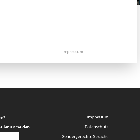
r
st essenziell und kann nicht abgewählt werden.
Impressum
Impressum
en?
Datenschutz
teiler anmelden.
Gendergerechte Sprache