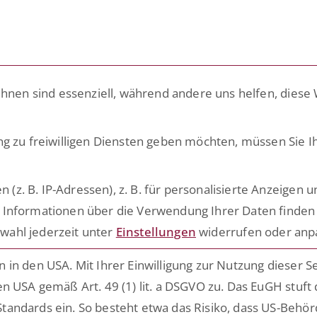
LÖSUNGEN
PLATTFORM
ACADEMY
RATG
ihnen sind essenziell, während andere uns helfen, diese
ng zu freiwilligen Diensten geben möchten, müssen Sie I
eep Knowledge
. B. IP-Adressen), z. B. für personalisierte Anzeigen u
 Informationen über die Verwendung Ihrer Daten finden 
s rund um die Digitalisierung
wahl jederzeit unter
Einstellungen
widerrufen oder anp
ensiver Prozesse
in den USA. Mit Ihrer Einwilligung zur Nutzung dieser S
n USA gemäß Art. 49 (1) lit. a DSGVO zu. Das EuGH stuft
tandards ein. So besteht etwa das Risiko, dass US-Behö