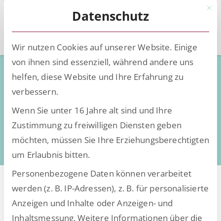
Mit d
Datenschutz
Wir nutzen Cookies auf unserer Website. Einige
von ihnen sind essenziell, während andere uns
Low-Code - Deep Knowledge
helfen, diese Website und Ihre Erfahrung zu
verbessern.
Wissen, Insights und Trends rund um die
Wenn Sie unter 16 Jahre alt sind und Ihre
Digitalisierung
Zustimmung zu freiwilligen Diensten geben
daten- und dokumentenintensiver Prozesse
möchten, müssen Sie Ihre Erziehungsberechtigten
um Erlaubnis bitten.
Personenbezogene Daten können verarbeitet
werden (z. B. IP-Adressen), z. B. für personalisierte
Anzeigen und Inhalte oder Anzeigen- und
Alle Beiträge von
Inhaltsmessung.
Weitere Informationen über die