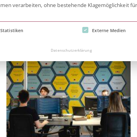
n verarbeiten, ohne bestehende Klagemöglichkeit fü
inwilligung erteilt werden kann. Die erste Service-Gruppe i
Statistiken
Externe Medien
P SuccessFactors
Datenschutzerklärung