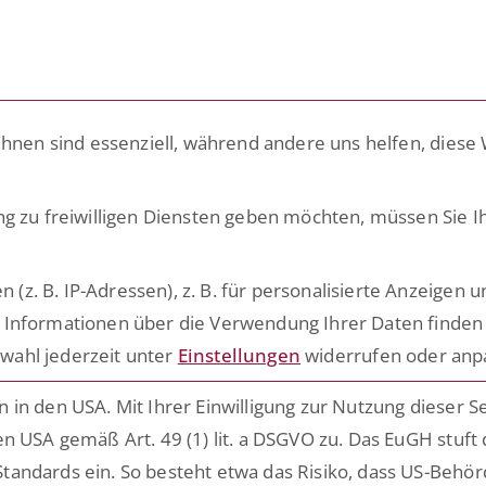
LÖSUNGEN
PLATTFORM
ACADEMY
RATG
ihnen sind essenziell, während andere uns helfen, diese
ng zu freiwilligen Diensten geben möchten, müssen Sie I
eep Knowledge
. B. IP-Adressen), z. B. für personalisierte Anzeigen u
 Informationen über die Verwendung Ihrer Daten finden 
s rund um die Digitalisierung
wahl jederzeit unter
Einstellungen
widerrufen oder anp
ensiver Prozesse
in den USA. Mit Ihrer Einwilligung zur Nutzung dieser S
n USA gemäß Art. 49 (1) lit. a DSGVO zu. Das EuGH stuft
tandards ein. So besteht etwa das Risiko, dass US-Behö