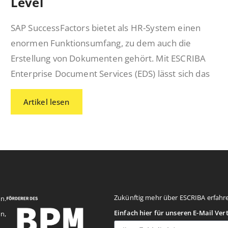
Level
SAP SuccessFactors bietet als HR-System einen
enormen Funktionsumfang, zu dem auch die
Erstellung von Dokumenten gehört. Mit ESCRIBA
Enterprise Document Services (EDS) lässt sich das
Artikel lesen
Zukünftig mehr über ESCRIBA erfahr
n.
Einfach hier für unseren E-Mail Ver
n,