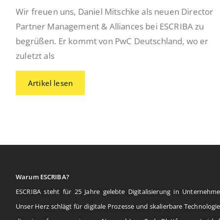
Wir freuen uns, Daniel Mitschke als neuen Director
Partner Management & Alliances bei ESCRIBA zu
begrüßen. Er kommt von PwC Deutschland, wo er
zuletzt als
Artikel lesen
Warum ESCRIBA?
ESCRIBA steht für 25 Jahre gelebte Digitalisierung in Unternehme
Unser Herz schlägt für digitale Prozesse und skalierbare Technologie