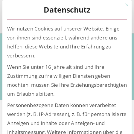
Mit d
Datenschutz
Wir nutzen Cookies auf unserer Website. Einige
von ihnen sind essenziell, während andere uns
Low-Code - Deep Knowledge
helfen, diese Website und Ihre Erfahrung zu
verbessern.
Wissen, Insights und Trends rund um die
Wenn Sie unter 16 Jahre alt sind und Ihre
Digitalisierung
Zustimmung zu freiwilligen Diensten geben
daten- und dokumentenintensiver Prozesse
möchten, müssen Sie Ihre Erziehungsberechtigten
um Erlaubnis bitten.
Personenbezogene Daten können verarbeitet
werden (z. B. IP-Adressen), z. B. für personalisierte
Anzeigen und Inhalte oder Anzeigen- und
Alle Beiträge von
Inhaltsmessung.
Weitere Informationen über die