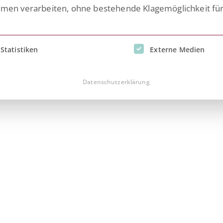
n verarbeiten, ohne bestehende Klagemöglichkeit fü
inwilligung erteilt werden kann. Die erste Service-Gruppe i
Statistiken
Externe Medien
twicklung
Datenschutzerklärung