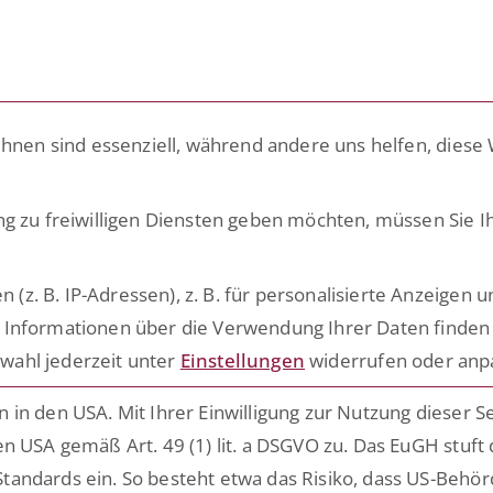
LÖSUNGEN
PLATTFORM
ACADEMY
ihnen sind essenziell, während andere uns helfen, diese
ng zu freiwilligen Diensten geben möchten, müssen Sie I
eep Knowledge
. B. IP-Adressen), z. B. für personalisierte Anzeigen u
 Informationen über die Verwendung Ihrer Daten finden 
s rund um die Digitalisierung
wahl jederzeit unter
Einstellungen
widerrufen oder anp
ensiver Prozesse
in den USA. Mit Ihrer Einwilligung zur Nutzung dieser S
n USA gemäß Art. 49 (1) lit. a DSGVO zu. Das EuGH stuft
tandards ein. So besteht etwa das Risiko, dass US-Behö