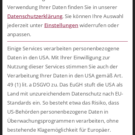
Verwendung Ihrer Daten finden Sie in unserer
vorkonfektionierten Lösungen oder lassen Sie uns
Datenschutzerklärung
.
Sie können Ihre Auswahl
maßgeschneiderte Software für Ihren persönlichen Einsatzzweck
jederzeit unter
Einstellungen
widerrufen oder
entwickeln.
mehr >>
anpassen.
Zukünftig mehr über ESCRIBA erfahren?
Einige Services verarbeiten personenbezogene
Einfach hier für unseren E-Mail Verteiler anmelden.
Daten in den USA. Mit Ihrer Einwilligung zur
Nutzung dieser Services stimmen Sie auch der
Verarbeitung Ihrer Daten in den USA gemäß Art.
Datenschutz
Ich habe die Hinweise zum
zur Kenntnis
49 (1) lit. a DSGVO zu. Das EuGH stuft die USA als
genommen.*
Land mit unzureichendem Datenschutz nach EU-
Standards ein. So besteht etwa das Risiko, dass
Anti-Roboter-Verifizierung
US-Behörden personenbezogene Daten in
Überwachungsprogrammen verarbeiten, ohne
Eintragen
bestehende Klagemöglichkeit für Europäer.