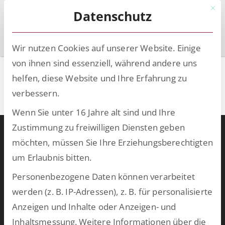
Mit d
Datenschutz
Wir nutzen Cookies auf unserer Website. Einige
von ihnen sind essenziell, während andere uns
ESCRIBA ECAP Tech Basis
helfen, diese Website und Ihre Erfahrung zu
(online)
verbessern.
Wenn Sie unter 16 Jahre alt sind und Ihre
Zustimmung zu freiwilligen Diensten geben
Warum ESCRIBA?
möchten, müssen Sie Ihre Erziehungsberechtigten
ESCRIBA steht für 25 Jahre gelebte Digitalisierung in Unternehmen.
um Erlaubnis bitten.
Unser Herz schlägt für digitale Prozesse und skalierbare
Personenbezogene Daten können verarbeitet
Technologien, die wir auf unserer eigenen No- und Low-Code-
werden (z. B. IP-Adressen), z. B. für personalisierte
Plattform entwickeln. Damit schaffen wir in kurzer Zeit
Anzeigen und Inhalte oder Anzeigen- und
bahnbrechende Ergebnisse und bringen Ihre Softwarewelt auf
Inhaltsmessung.
Weitere Informationen über die
Vordermann. Wählen Sie aus unserem breiten Spektrum an