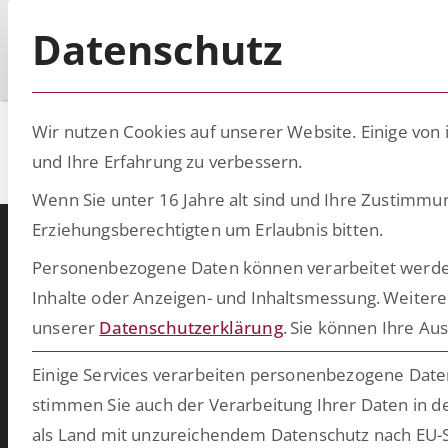
Datenschutz
Wir nutzen Cookies auf unserer Website. Einige von 
ESCRIBA ECAP 
und Ihre Erfahrung zu verbessern.
Wenn Sie unter 16 Jahre alt sind und Ihre Zustimmu
Erziehungsberechtigten um Erlaubnis bitten.
Personenbezogene Daten können verarbeitet werden (z
Warum ESCRIBA?
Inhalte oder Anzeigen- und Inhaltsmessung.
Weitere
ESCRIBA steht für 25 Jahre gelebte Digitalisierung in Unternehme
unserer
Datenschutzerklärung
.
Sie können Ihre Aus
Unser Herz schlägt für digitale Prozesse und skalierbare Technologie
die wir auf unserer eigenen No- und Low-Code-Plattform entwickel
Einige Services verarbeiten personenbezogene Daten 
Damit schaffen wir in kurzer Zeit bahnbrechende Ergebnisse u
stimmen Sie auch der Verarbeitung Ihrer Daten in de
bringen Ihre Softwarewelt auf Vordermann. Wählen Sie aus unser
als Land mit unzureichendem Datenschutz nach EU-S