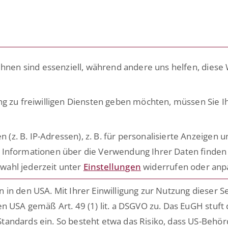
LÖSUNGEN
PLATTFORM
ACADEMY
RATG
ihnen sind essenziell, während andere uns helfen, diese
Tech Basis (onlin
ng zu freiwilligen Diensten geben möchten, müssen Sie I
. B. IP-Adressen), z. B. für personalisierte Anzeigen u
 Informationen über die Verwendung Ihrer Daten finden 
Zukünftig mehr über ESCRIBA erfahr
n.
wahl jederzeit unter
Einstellungen
widerrufen oder anp
Einfach hier für unseren E-Mail Ver
n,
n.
in den USA. Mit Ihrer Einwilligung zur Nutzung dieser S
nd
n USA gemäß Art. 49 (1) lit. a DSGVO zu. Das EuGH stuft
Date
Ich habe die Hinweise zum
em
tandards ein. So besteht etwa das Risiko, dass US-Behö
genommen.*