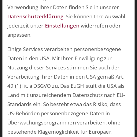
maßgeschneiderte Software für Ihren persönlichen Einsatzzweck
Verwendung Ihrer Daten finden Sie in unserer
entwickeln.
mehr >>
Datenschutzerklärung
.
Sie können Ihre Auswahl
jederzeit unter
Einstellungen
widerrufen oder
anpassen.
Zukünftig mehr über ESCRIBA erfahren?
Einfach hier für unseren E-Mail Verteiler anmelden.
Einige Services verarbeiten personenbezogene
Daten in den USA. Mit Ihrer Einwilligung zur
Nutzung dieser Services stimmen Sie auch der
Datenschutz
Ich habe die Hinweise zum
zur Kenntnis
Verarbeitung Ihrer Daten in den USA gemäß Art.
genommen.*
49 (1) lit. a DSGVO zu. Das EuGH stuft die USA als
Land mit unzureichendem Datenschutz nach EU-
Anti-Roboter-Verifizierung
Standards ein. So besteht etwa das Risiko, dass
US-Behörden personenbezogene Daten in
Eintragen
Überwachungsprogrammen verarbeiten, ohne
Impressum
bestehende Klagemöglichkeit für Europäer.