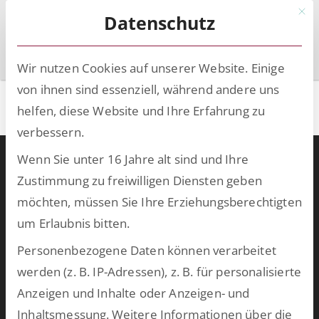
Mit d
Datenschutz
Wir nutzen Cookies auf unserer Website. Einige
von ihnen sind essenziell, während andere uns
ESCRIBA Designer Basis
helfen, diese Website und Ihre Erfahrung zu
verbessern.
Wenn Sie unter 16 Jahre alt sind und Ihre
Warum ESCRIBA?
Zustimmung zu freiwilligen Diensten geben
ESCRIBA steht für 25 Jahre gelebte Digitalisierung in Unternehmen.
möchten, müssen Sie Ihre Erziehungsberechtigten
Unser Herz schlägt für digitale Prozesse und skalierbare
um Erlaubnis bitten.
Technologien, die wir auf unserer eigenen No- und Low-Code-
Plattform entwickeln. Damit schaffen wir in kurzer Zeit
Personenbezogene Daten können verarbeitet
bahnbrechende Ergebnisse und bringen Ihre Softwarewelt auf
werden (z. B. IP-Adressen), z. B. für personalisierte
Vordermann. Wählen Sie aus unserem breiten Spektrum an
Anzeigen und Inhalte oder Anzeigen- und
vorkonfektionierten Lösungen oder lassen Sie uns
Inhaltsmessung.
Weitere Informationen über die