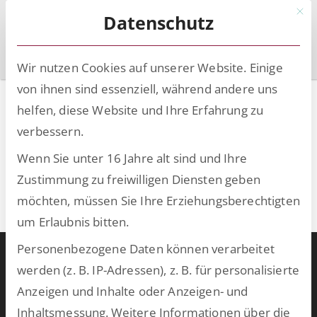
Mit d
Datenschutz
Wir nutzen Cookies auf unserer Website. Einige
von ihnen sind essenziell, während andere uns
Passwort zurücksetzen
helfen, diese Website und Ihre Erfahrung zu
verbessern.
E-Mail-Adresse
Wenn Sie unter 16 Jahre alt sind und Ihre
Zustimmung zu freiwilligen Diensten geben
möchten, müssen Sie Ihre Erziehungsberechtigten
um Erlaubnis bitten.
Personenbezogene Daten können verarbeitet
Warum ESCRIBA?
werden (z. B. IP-Adressen), z. B. für personalisierte
ESCRIBA steht für 25 Jahre gelebte Digitalisierung in Unternehmen.
Anzeigen und Inhalte oder Anzeigen- und
Unser Herz schlägt für digitale Prozesse und skalierbare
Inhaltsmessung.
Weitere Informationen über die