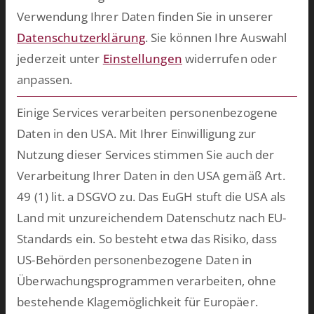
Technologien, die wir auf unserer eigenen No- und Low-Code-
Verwendung Ihrer Daten finden Sie in unserer
Plattform entwickeln. Damit schaffen wir in kurzer Zeit
Datenschutzerklärung
.
Sie können Ihre Auswahl
bahnbrechende Ergebnisse und bringen Ihre Softwarewelt auf
jederzeit unter
Einstellungen
widerrufen oder
Vordermann. Wählen Sie aus unserem breiten Spektrum an
anpassen.
vorkonfektionierten Lösungen oder lassen Sie uns
maßgeschneiderte Software für Ihren persönlichen Einsatzzweck
Einige Services verarbeiten personenbezogene
entwickeln.
mehr >>
Daten in den USA. Mit Ihrer Einwilligung zur
Nutzung dieser Services stimmen Sie auch der
Verarbeitung Ihrer Daten in den USA gemäß Art.
Zukünftig mehr über ESCRIBA erfahren?
49 (1) lit. a DSGVO zu. Das EuGH stuft die USA als
Einfach hier für unseren E-Mail Verteiler anmelden.
Land mit unzureichendem Datenschutz nach EU-
Standards ein. So besteht etwa das Risiko, dass
US-Behörden personenbezogene Daten in
Datenschutz
Ich habe die Hinweise zum
zur Kenntnis
Überwachungsprogrammen verarbeiten, ohne
genommen.*
bestehende Klagemöglichkeit für Europäer.