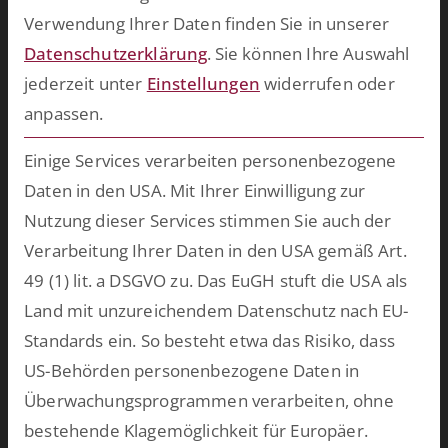
maßgeschneiderte Software für Ihren persönlichen Einsatzzweck
Verwendung Ihrer Daten finden Sie in unserer
entwickeln.
mehr >>
Datenschutzerklärung
.
Sie können Ihre Auswahl
jederzeit unter
Einstellungen
widerrufen oder
anpassen.
Zukünftig mehr über ESCRIBA erfahren?
Einfach hier für unseren E-Mail Verteiler anmelden.
Einige Services verarbeiten personenbezogene
Daten in den USA. Mit Ihrer Einwilligung zur
Nutzung dieser Services stimmen Sie auch der
Datenschutz
Ich habe die Hinweise zum
zur Kenntnis
Verarbeitung Ihrer Daten in den USA gemäß Art.
genommen.*
49 (1) lit. a DSGVO zu. Das EuGH stuft die USA als
Land mit unzureichendem Datenschutz nach EU-
Anti-Roboter-Verifizierung
Standards ein. So besteht etwa das Risiko, dass
US-Behörden personenbezogene Daten in
Eintragen
Überwachungsprogrammen verarbeiten, ohne
Impressum
bestehende Klagemöglichkeit für Europäer.