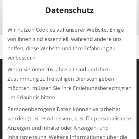
Mit d
Datenschutz
Wir nutzen Cookies auf unserer Website. Einige
von ihnen sind essenziell, während andere uns
HRM Admin
helfen, diese Website und Ihre Erfahrung zu
verbessern.
Wenn Sie unter 16 Jahre alt sind und Ihre
Warum ESCRIBA?
Zustimmung zu freiwilligen Diensten geben
ESCRIBA steht für 25 Jahre gelebte Digitalisierung in Unternehmen.
möchten, müssen Sie Ihre Erziehungsberechtigten
Unser Herz schlägt für digitale Prozesse und skalierbare
um Erlaubnis bitten.
Technologien, die wir auf unserer eigenen No- und Low-Code-
Plattform entwickeln. Damit schaffen wir in kurzer Zeit
Personenbezogene Daten können verarbeitet
bahnbrechende Ergebnisse und bringen Ihre Softwarewelt auf
werden (z. B. IP-Adressen), z. B. für personalisierte
Vordermann. Wählen Sie aus unserem breiten Spektrum an
Anzeigen und Inhalte oder Anzeigen- und
vorkonfektionierten Lösungen oder lassen Sie uns
Inhaltsmessung.
Weitere Informationen über die