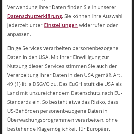
maßgeschneiderte Software für Ihren persönlichen Einsatzzweck
Verwendung Ihrer Daten finden Sie in unserer
entwickeln.
mehr >>
Datenschutzerklärung
.
Sie können Ihre Auswahl
jederzeit unter
Einstellungen
widerrufen oder
anpassen.
Zukünftig mehr über ESCRIBA erfahren?
Einfach hier für unseren E-Mail Verteiler anmelden.
Einige Services verarbeiten personenbezogene
Daten in den USA. Mit Ihrer Einwilligung zur
Nutzung dieser Services stimmen Sie auch der
Datenschutz
Ich habe die Hinweise zum
zur Kenntnis
Verarbeitung Ihrer Daten in den USA gemäß Art.
genommen.*
49 (1) lit. a DSGVO zu. Das EuGH stuft die USA als
Land mit unzureichendem Datenschutz nach EU-
Anti-Roboter-Verifizierung
Standards ein. So besteht etwa das Risiko, dass
US-Behörden personenbezogene Daten in
Eintragen
Überwachungsprogrammen verarbeiten, ohne
Impressum
bestehende Klagemöglichkeit für Europäer.