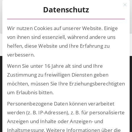
Mit d
Datenschutz
Wir nutzen Cookies auf unserer Website. Einige
von ihnen sind essenziell, während andere uns
HR Manager
helfen, diese Website und Ihre Erfahrung zu
verbessern.
Wenn Sie unter 16 Jahre alt sind und Ihre
Warum ESCRIBA?
Zustimmung zu freiwilligen Diensten geben
ESCRIBA steht für 25 Jahre gelebte Digitalisierung in Unternehmen.
möchten, müssen Sie Ihre Erziehungsberechtigten
Unser Herz schlägt für digitale Prozesse und skalierbare
um Erlaubnis bitten.
Technologien, die wir auf unserer eigenen No- und Low-Code-
Plattform entwickeln. Damit schaffen wir in kurzer Zeit
Personenbezogene Daten können verarbeitet
bahnbrechende Ergebnisse und bringen Ihre Softwarewelt auf
werden (z. B. IP-Adressen), z. B. für personalisierte
Vordermann. Wählen Sie aus unserem breiten Spektrum an
Anzeigen und Inhalte oder Anzeigen- und
vorkonfektionierten Lösungen oder lassen Sie uns
Inhaltsmessung.
Weitere Informationen über die