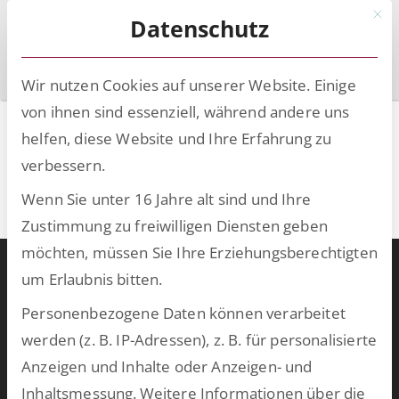
Mit d
Datenschutz
Wir nutzen Cookies auf unserer Website. Einige
von ihnen sind essenziell, während andere uns
Berliner
helfen, diese Website und Ihre Erfahrung zu
Expertengespräche – BEX
verbessern.
HR
Wenn Sie unter 16 Jahre alt sind und Ihre
Zustimmung zu freiwilligen Diensten geben
möchten, müssen Sie Ihre Erziehungsberechtigten
Warum ESCRIBA?
um Erlaubnis bitten.
ESCRIBA steht für 25 Jahre gelebte Digitalisierung in Unternehmen.
Personenbezogene Daten können verarbeitet
Unser Herz schlägt für digitale Prozesse und skalierbare
werden (z. B. IP-Adressen), z. B. für personalisierte
Technologien, die wir auf unserer eigenen No- und Low-Code-
Anzeigen und Inhalte oder Anzeigen- und
Plattform entwickeln. Damit schaffen wir in kurzer Zeit
Inhaltsmessung.
Weitere Informationen über die