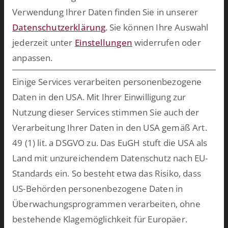
bahnbrechende Ergebnisse und bringen Ihre Softwarewelt auf
Verwendung Ihrer Daten finden Sie in unserer
Vordermann. Wählen Sie aus unserem breiten Spektrum an
Datenschutzerklärung
.
Sie können Ihre Auswahl
vorkonfektionierten Lösungen oder lassen Sie uns
jederzeit unter
Einstellungen
widerrufen oder
maßgeschneiderte Software für Ihren persönlichen Einsatzzweck
anpassen.
entwickeln.
mehr >>
Einige Services verarbeiten personenbezogene
Daten in den USA. Mit Ihrer Einwilligung zur
Zukünftig mehr über ESCRIBA erfahren?
Nutzung dieser Services stimmen Sie auch der
Einfach hier für unseren E-Mail Verteiler anmelden.
Verarbeitung Ihrer Daten in den USA gemäß Art.
49 (1) lit. a DSGVO zu. Das EuGH stuft die USA als
Land mit unzureichendem Datenschutz nach EU-
Datenschutz
Ich habe die Hinweise zum
zur Kenntnis
Standards ein. So besteht etwa das Risiko, dass
genommen.*
US-Behörden personenbezogene Daten in
Anti-Roboter-Verifizierung
Überwachungsprogrammen verarbeiten, ohne
bestehende Klagemöglichkeit für Europäer.