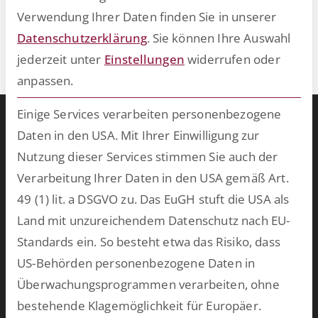
Verwendung Ihrer Daten finden Sie in unserer
Datenschutzerklärung
.
Sie können Ihre Auswahl
Die Suche ergibt keine Ergebnisse.
jederzeit unter
Einstellungen
widerrufen oder
anpassen.
Einige Services verarbeiten personenbezogene
Warum ESCRIBA?
Daten in den USA. Mit Ihrer Einwilligung zur
ESCRIBA steht für 25 Jahre gelebte Digitalisierung in Unternehmen.
Nutzung dieser Services stimmen Sie auch der
Unser Herz schlägt für digitale Prozesse und skalierbare
Verarbeitung Ihrer Daten in den USA gemäß Art.
Technologien, die wir auf unserer eigenen No- und Low-Code-
49 (1) lit. a DSGVO zu. Das EuGH stuft die USA als
Plattform entwickeln. Damit schaffen wir in kurzer Zeit
Land mit unzureichendem Datenschutz nach EU-
bahnbrechende Ergebnisse und bringen Ihre Softwarewelt auf
Standards ein. So besteht etwa das Risiko, dass
Vordermann. Wählen Sie aus unserem breiten Spektrum an
US-Behörden personenbezogene Daten in
vorkonfektionierten Lösungen oder lassen Sie uns
Überwachungsprogrammen verarbeiten, ohne
maßgeschneiderte Software für Ihren persönlichen Einsatzzweck
bestehende Klagemöglichkeit für Europäer.
entwickeln.
mehr >>