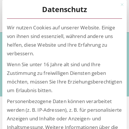
Mit d
Datenschutz
Wir nutzen Cookies auf unserer Website. Einige
von ihnen sind essenziell, während andere uns
Low-Code - Deep Knowledge
helfen, diese Website und Ihre Erfahrung zu
verbessern.
Wissen, Insights und Trends rund um die
Wenn Sie unter 16 Jahre alt sind und Ihre
Digitalisierung
Zustimmung zu freiwilligen Diensten geben
daten- und dokumentenintensiver Prozesse
möchten, müssen Sie Ihre Erziehungsberechtigten
um Erlaubnis bitten.
Personenbezogene Daten können verarbeitet
werden (z. B. IP-Adressen), z. B. für personalisierte
Anzeigen und Inhalte oder Anzeigen- und
Alle Beiträge von Entwicklung
Inhaltsmessung.
Weitere Informationen über die