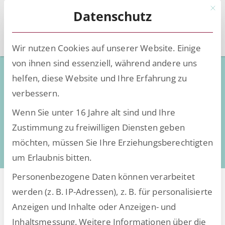
Mit d
Datenschutz
Wir nutzen Cookies auf unserer Website. Einige
von ihnen sind essenziell, während andere uns
Low-Code - Deep Knowledge
helfen, diese Website und Ihre Erfahrung zu
Wissen, Insights und Trends rund um die
verbessern.
Digitalisierung
Wenn Sie unter 16 Jahre alt sind und Ihre
daten- und dokumentenintensiver Prozesse
Zustimmung zu freiwilligen Diensten geben
möchten, müssen Sie Ihre Erziehungsberechtigten
um Erlaubnis bitten.
Personenbezogene Daten können verarbeitet
werden (z. B. IP-Adressen), z. B. für personalisierte
Anzeigen und Inhalte oder Anzeigen- und
Inhaltsmessung.
Weitere Informationen über die