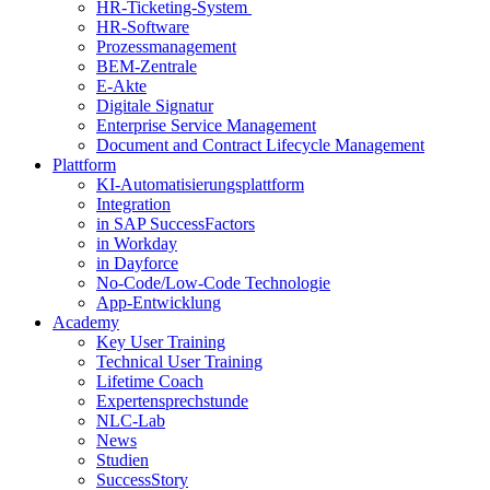
HR-Ticketing-System
HR-Software
Prozessmanagement
BEM-Zentrale
E-Akte
Digitale Signatur
Enterprise Service Management
Document and Contract Lifecycle Management
Plattform
KI-Automatisierungsplattform
Integration
in SAP SuccessFactors
in Workday
in Dayforce
No-Code/Low-Code Technologie
App-Entwicklung
Academy
Key User Training
Technical User Training
Lifetime Coach
Expertensprechstunde
NLC-Lab
News
Studien
SuccessStory