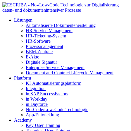
Lösungen
Automatisierte Dokumentenerstellung
HR Service Management
HR-Ticketing-System
HR-Software
Prozessmanagement
BEM-Zentrale
E-Akte
Digitale Signatur
Enterprise Service Management
Document and Contract Lifecycle Management
Plattform
KI-Automatisierungsplattform
Integration
in SAP SuccessFactors
in Workday
in Dayforce
No-Code/Low-Code Technologie
App-Entwicklung
Academy
Key User Training
Technical User Training