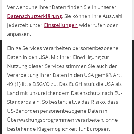
Verwendung Ihrer Daten finden Sie in unserer
Datenschutzerklärung
.
Sie können Ihre Auswahl
Die Suche ergibt keine Ergebnisse.
jederzeit unter
Einstellungen
widerrufen oder
anpassen.
Einige Services verarbeiten personenbezogene
Warum ESCRIBA?
Daten in den USA. Mit Ihrer Einwilligung zur
ESCRIBA steht für 25 Jahre gelebte Digitalisierung in Unternehmen.
Nutzung dieser Services stimmen Sie auch der
Unser Herz schlägt für digitale Prozesse und skalierbare
Verarbeitung Ihrer Daten in den USA gemäß Art.
Technologien, die wir auf unserer eigenen No- und Low-Code-
49 (1) lit. a DSGVO zu. Das EuGH stuft die USA als
Plattform entwickeln. Damit schaffen wir in kurzer Zeit
Land mit unzureichendem Datenschutz nach EU-
bahnbrechende Ergebnisse und bringen Ihre Softwarewelt auf
Standards ein. So besteht etwa das Risiko, dass
Vordermann. Wählen Sie aus unserem breiten Spektrum an
US-Behörden personenbezogene Daten in
vorkonfektionierten Lösungen oder lassen Sie uns
Überwachungsprogrammen verarbeiten, ohne
maßgeschneiderte Software für Ihren persönlichen Einsatzzweck
bestehende Klagemöglichkeit für Europäer.
entwickeln.
mehr >>