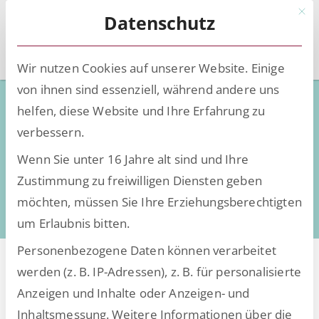
Mit d
Datenschutz
Wir nutzen Cookies auf unserer Website. Einige
von ihnen sind essenziell, während andere uns
Low-Code - Deep Knowledge
helfen, diese Website und Ihre Erfahrung zu
verbessern.
Wissen, Insights und Trends rund um die
Wenn Sie unter 16 Jahre alt sind und Ihre
Digitalisierung
Zustimmung zu freiwilligen Diensten geben
daten- und dokumentenintensiver Prozesse
möchten, müssen Sie Ihre Erziehungsberechtigten
um Erlaubnis bitten.
Personenbezogene Daten können verarbeitet
werden (z. B. IP-Adressen), z. B. für personalisierte
Anzeigen und Inhalte oder Anzeigen- und
Alle Beiträge von hide
Inhaltsmessung.
Weitere Informationen über die