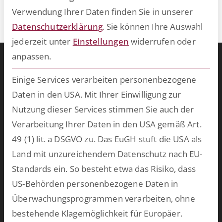
Verwendung Ihrer Daten finden Sie in unserer
technologiegestützter Instrumente zur Optimierung
Datenschutzerklärung
.
Sie können Ihre Auswahl
der Rechtsberatung.
jederzeit unter
Einstellungen
widerrufen oder
anpassen.
Warum ESCRIBA?
ESCRIBA steht für 25 Jahre gelebte Digitalisierung in Unternehmen.
Einige Services verarbeiten personenbezogene
Unser Herz schlägt für digitale Prozesse und skalierbare
Daten in den USA. Mit Ihrer Einwilligung zur
Technologien, die wir auf unserer eigenen No- und Low-Code-
Nutzung dieser Services stimmen Sie auch der
Plattform entwickeln. Damit schaffen wir in kurzer Zeit
Verarbeitung Ihrer Daten in den USA gemäß Art.
bahnbrechende Ergebnisse und bringen Ihre Softwarewelt auf
49 (1) lit. a DSGVO zu. Das EuGH stuft die USA als
Vordermann. Wählen Sie aus unserem breiten Spektrum an
Land mit unzureichendem Datenschutz nach EU-
vorkonfektionierten Lösungen oder lassen Sie uns
Standards ein. So besteht etwa das Risiko, dass
maßgeschneiderte Software für Ihren persönlichen Einsatzzweck
US-Behörden personenbezogene Daten in
entwickeln.
mehr >>
Überwachungsprogrammen verarbeiten, ohne
bestehende Klagemöglichkeit für Europäer.