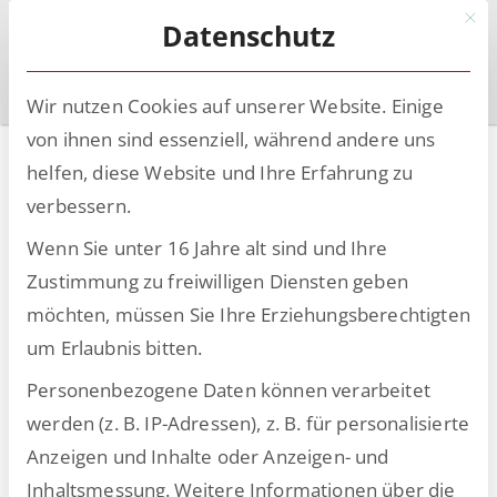
Mit d
Datenschutz
Wir nutzen Cookies auf unserer Website. Einige
von ihnen sind essenziell, während andere uns
Jörg Schielein
helfen, diese Website und Ihre Erfahrung zu
verbessern.
Rechtsanwalt Jörg Schielein, LL.M., leitet die
Wenn Sie unter 16 Jahre alt sind und Ihre
Rechtsberatung im Bereich Öffentlicher Sektor &
Zustimmung zu freiwilligen Diensten geben
Immobilien von Rödl & Partner. Dabei beschäftigt er
möchten, müssen Sie Ihre Erziehungsberechtigten
sich national und international insbesondere mit
um Erlaubnis bitten.
infrastrukturbezogenen Fragestellungen aus den
Personenbezogene Daten können verarbeitet
Bereichen Immobilien, Wasser, ÖPNV und Smart
werden (z. B. IP-Adressen), z. B. für personalisierte
City. Im Rahmen der Digitalen Agenda von Rödl &
Anzeigen und Inhalte oder Anzeigen- und
Partner befasst er sich zudem intensiv mit Themen
Inhaltsmessung.
Weitere Informationen über die
wie Legal Tech und dem Einsatz