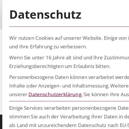
Datenschutz
Wir nutzen Cookies auf unserer Website. Einige von 
Anke Brinkm
und Ihre Erfahrung zu verbessern.
Wenn Sie unter 16 Jahre alt sind und Ihre Zustimmu
Mit über 25 Jahren Führungserfahrung in P
Erziehungsberechtigten um Erlaubnis bitten.
Veränderungsprozesse mit strategischem Blic
Personenbezogene Daten können verarbeitet werden (z
Transformation, zukunftsfähigen Geschäfts
Inhalte oder Anzeigen- und Inhaltsmessung.
Weitere
ich Teams in komplexen Veränderungen und
unserer
Datenschutzerklärung
.
Sie können Ihre Aus
engagiere ich mich im Bundesverband der Pe
Einige Services verarbeiten personenbezogene Daten 
Connect27
Verschlagwortet
stimmen Sie auch der Verarbeitung Ihrer Daten in de
als Land mit unzureichendem Datenschutz nach EU-S