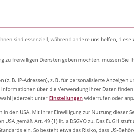
LÖSUNGEN
PLATTFORM
ACADE
ihnen sind essenziell, während andere uns helfen, diese
ann
ng zu freiwilligen Diensten geben möchten, müssen Sie I
ersonal- und Organisationsentwicklung, Transformation 
k und starker People- und Kulturorientierung. Mein Foku
. B. IP-Adressen), z. B. für personalisierte Anzeigen u
modellen und resilienten Organisationen. Als Sparrings
 Informationen über die Verwendung Ihrer Daten finden 
 entwickle HR-Strategien im Einklang mit Kultur und U
wahl jederzeit unter
Einstellungen
widerrufen oder anp
rsonalmanager:innen und für gesellschaftliche Teilhabe
in den USA. Mit Ihrer Einwilligung zur Nutzung dieser S
n USA gemäß Art. 49 (1) lit. a DSGVO zu. Das EuGH stuft
tandards ein. So besteht etwa das Risiko, dass US-Behö