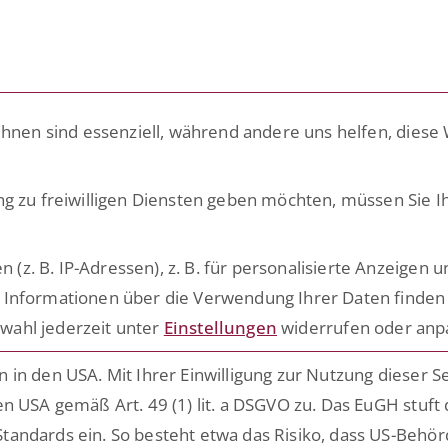
LÖSUNGEN
PLATTFORM
ACADE
ihnen sind essenziell, während andere uns helfen, diese
hnke
ng zu freiwilligen Diensten geben möchten, müssen Sie I
. B. IP-Adressen), z. B. für personalisierte Anzeigen u
 Informationen über die Verwendung Ihrer Daten finden 
Zukünftig mehr über ESCRIBA erfahr
n.
wahl jederzeit unter
Einstellungen
widerrufen oder anp
Einfach hier für unseren E-Mail Ver
n,
n.
in den USA. Mit Ihrer Einwilligung zur Nutzung dieser S
nd
n USA gemäß Art. 49 (1) lit. a DSGVO zu. Das EuGH stuft
Date
Ich habe die Hinweise zum
em
tandards ein. So besteht etwa das Risiko, dass US-Behö
genommen.*