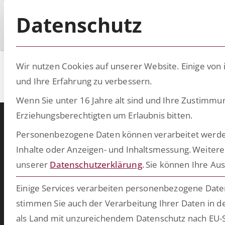
Datenschutz
Wir nutzen Cookies auf unserer Website. Einige von 
mh2 experts
und Ihre Erfahrung zu verbessern.
Wenn Sie unter 16 Jahre alt sind und Ihre Zustimmu
Erziehungsberechtigten um Erlaubnis bitten.
Personenbezogene Daten können verarbeitet werden (z
Warum ESCRIBA?
Inhalte oder Anzeigen- und Inhaltsmessung.
Weitere
ESCRIBA steht für 25 Jahre gelebte Digitalisierung in Unternehme
unserer
Datenschutzerklärung
.
Sie können Ihre Aus
Unser Herz schlägt für digitale Prozesse und skalierbare Technologie
die wir auf unserer eigenen No- und Low-Code-Plattform entwickel
Einige Services verarbeiten personenbezogene Daten 
Damit schaffen wir in kurzer Zeit bahnbrechende Ergebnisse u
stimmen Sie auch der Verarbeitung Ihrer Daten in de
bringen Ihre Softwarewelt auf Vordermann. Wählen Sie aus unser
als Land mit unzureichendem Datenschutz nach EU-S