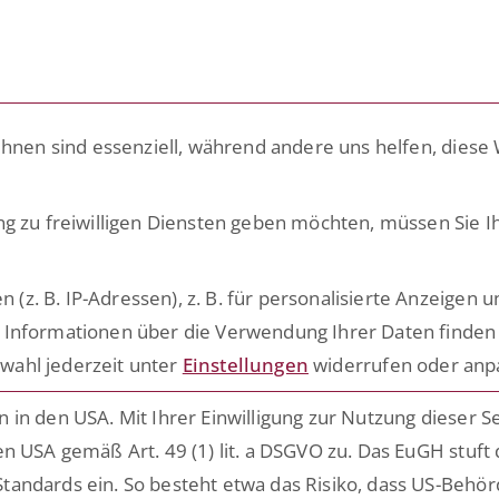
LÖSUNGEN
PLATTFORM
ACADE
ihnen sind essenziell, während andere uns helfen, diese
ng zu freiwilligen Diensten geben möchten, müssen Sie I
. B. IP-Adressen), z. B. für personalisierte Anzeigen u
 Informationen über die Verwendung Ihrer Daten finden 
Zukünftig mehr über ESCRIBA erfahr
n.
wahl jederzeit unter
Einstellungen
widerrufen oder anp
Einfach hier für unseren E-Mail Ver
n,
n.
in den USA. Mit Ihrer Einwilligung zur Nutzung dieser S
nd
n USA gemäß Art. 49 (1) lit. a DSGVO zu. Das EuGH stuft
Date
Ich habe die Hinweise zum
em
tandards ein. So besteht etwa das Risiko, dass US-Behö
genommen.*