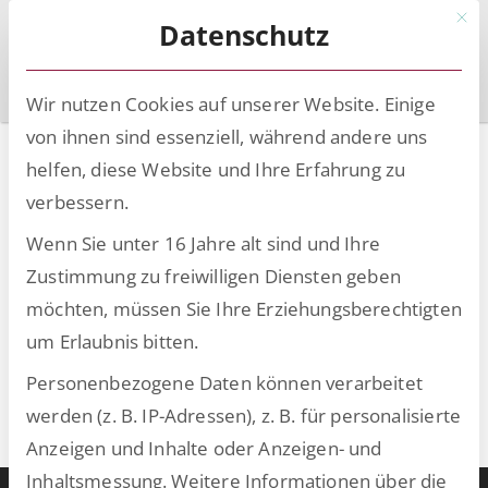
Mit d
Datenschutz
Wir nutzen Cookies auf unserer Website. Einige
von ihnen sind essenziell, während andere uns
Registrierung
helfen, diese Website und Ihre Erfahrung zu
verbessern.
Free membership is disabled on this site. Please
Wenn Sie unter 16 Jahre alt sind und Ihre
make a payment from the
Werden Sie Mitglied bei
Zustimmung zu freiwilligen Diensten geben
uns
können Sie eine kostenpflichtige Premium-
möchten, müssen Sie Ihre Erziehungsberechtigten
Mitgliedschaft abschließen.
um Erlaubnis bitten.
Nach der Zahlung erhalten Sie per E-Mail einen
Personenbezogene Daten können verarbeitet
Registrierungslink, um die Registrierung für die
werden (z. B. IP-Adressen), z. B. für personalisierte
Premium-Mitgliedschaft abzuschließen.
Anzeigen und Inhalte oder Anzeigen- und
Inhaltsmessung.
Weitere Informationen über die