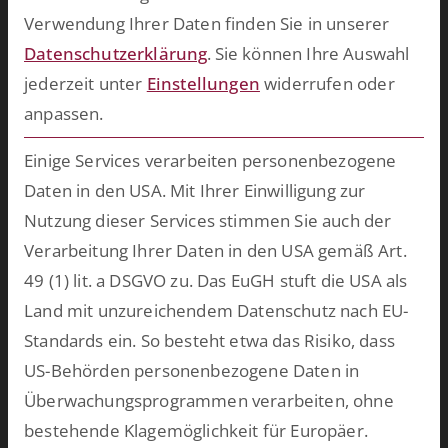
Warum ESCRIBA?
Verwendung Ihrer Daten finden Sie in unserer
ESCRIBA steht für 25 Jahre gelebte Digitalisierung in Unternehmen.
Datenschutzerklärung
.
Sie können Ihre Auswahl
Unser Herz schlägt für digitale Prozesse und skalierbare
jederzeit unter
Einstellungen
widerrufen oder
Technologien, die wir auf unserer eigenen No- und Low-Code-
anpassen.
Plattform entwickeln. Damit schaffen wir in kurzer Zeit
Einige Services verarbeiten personenbezogene
bahnbrechende Ergebnisse und bringen Ihre Softwarewelt auf
Daten in den USA. Mit Ihrer Einwilligung zur
Vordermann. Wählen Sie aus unserem breiten Spektrum an
Nutzung dieser Services stimmen Sie auch der
vorkonfektionierten Lösungen oder lassen Sie uns
Verarbeitung Ihrer Daten in den USA gemäß Art.
maßgeschneiderte Software für Ihren persönlichen Einsatzzweck
49 (1) lit. a DSGVO zu. Das EuGH stuft die USA als
entwickeln.
mehr >>
Land mit unzureichendem Datenschutz nach EU-
Standards ein. So besteht etwa das Risiko, dass
Zukünftig mehr über ESCRIBA erfahren?
US-Behörden personenbezogene Daten in
Einfach hier für unseren E-Mail Verteiler anmelden.
Überwachungsprogrammen verarbeiten, ohne
bestehende Klagemöglichkeit für Europäer.