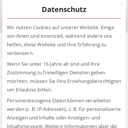
Mit d
Datenschutz
Wir nutzen Cookies auf unserer Website. Einige
von ihnen sind essenziell, während andere uns
Optimierte
helfen, diese Website und Ihre Erfahrung zu
Dokumentenerstellung
verbessern.
in Workday
Wenn Sie unter 16 Jahre alt sind und Ihre
Zustimmung zu freiwilligen Diensten geben
Potenziale der
möchten, müssen Sie Ihre Erziehungsberechtigten
automatisierten
um Erlaubnis bitten.
Dokumenten-erstellung
Personenbezogene Daten können verarbeitet
werden (z. B. IP-Adressen), z. B. für personalisierte
Im Rahmen einer
Anzeigen und Inhalte oder Anzeigen- und
Digitalisierungsstrategie bietet die
Inhaltsmessung.
Weitere Informationen über die