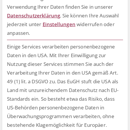
automatisierte Dokumentenerstellung
Verwendung Ihrer Daten finden Sie in unserer
erhebliche Effizienz-, Qualitäts- und
Datenschutzerklärung
.
Sie können Ihre Auswahl
Compliance-Vorteile für Unternehmen
jederzeit unter
Einstellungen
widerrufen oder
und Organisationen. In unserem
anpassen.
Whitepaper vermitteln wir nicht nur
theoretisches Wissen. Wir zeigen auch
Einige Services verarbeiten personenbezogene
anhand von praxiserprobten
Daten in den USA. Mit Ihrer Einwilligung zur
Anwendungsbeispielen, wie die
Nutzung dieser Services stimmen Sie auch der
automatisierte Dokumentenerstellung
Verarbeitung Ihrer Daten in den USA gemäß Art.
in bestehende Systemlandschaften
49 (1) lit. a DSGVO zu. Das EuGH stuft die USA als
wie zum Beispiel Workday integriert
Land mit unzureichendem Datenschutz nach EU-
werden kann und welchen Mehrwert
Standards ein. So besteht etwa das Risiko, dass
sie im Arbeitsalltag bietet.
US-Behörden personenbezogene Daten in
Überwachungsprogrammen verarbeiten, ohne
bestehende Klagemöglichkeit für Europäer.