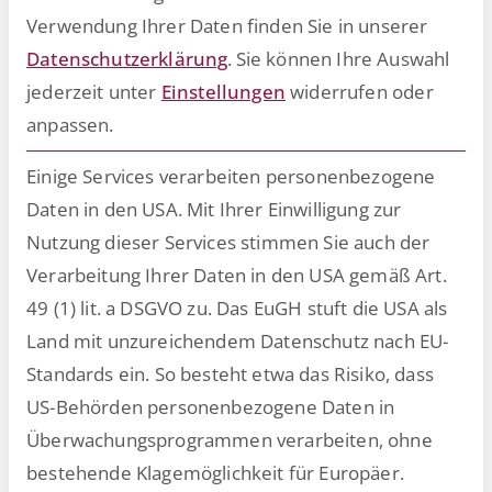
Verwendung Ihrer Daten finden Sie in unserer
Datenschutzerklärung
.
Sie können Ihre Auswahl
jederzeit unter
Einstellungen
widerrufen oder
Eine moderne ESM-Plattform
anpassen.
standardisiert Abläufe,
automatisiert repetitive
Einige Services verarbeiten personenbezogene
Aufgaben und schafft die nötige
Daten in den USA. Mit Ihrer Einwilligung zur
Datentransparenz für steuerbare
Nutzung dieser Services stimmen Sie auch der
Services.
Verarbeitung Ihrer Daten in den USA gemäß Art.
49 (1) lit. a DSGVO zu. Das EuGH stuft die USA als
Land mit unzureichendem Datenschutz nach EU-
Startseite
HR-Ratgeber
»
»
7 Gründe für ein
Standards ein. So besteht etwa das Risiko, dass
Enterprise Service Management im Unternehmen
US-Behörden personenbezogene Daten in
Überwachungsprogrammen verarbeiten, ohne
bestehende Klagemöglichkeit für Europäer.