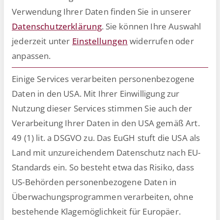
optimieren,
Verwendung Ihrer Daten finden Sie in unserer
automatisieren und fit
Datenschutzerklärung
.
Sie können Ihre Auswahl
für die Zukunft
jederzeit unter
Einstellungen
widerrufen oder
anpassen.
machen.
Einige Services verarbeiten personenbezogene
​Das Personalwesen (HR) sieht sich
Daten in den USA. Mit Ihrer Einwilligung zur
heute mit wachsenden Anforderungen
Nutzung dieser Services stimmen Sie auch der
und sich rasant wandelnden
Verarbeitung Ihrer Daten in den USA gemäß Art.
Rahmenbedingungen konfrontiert.
49 (1) lit. a DSGVO zu. Das EuGH stuft die USA als
Unternehmen befinden sich in einem
Land mit unzureichendem Datenschutz nach EU-
globalen Wettbewerb um die besten
Standards ein. So besteht etwa das Risiko, dass
Talente, während gleichzeitig
US-Behörden personenbezogene Daten in
technologische Entwicklungen neue
Überwachungsprogrammen verarbeiten, ohne
Chancen, aber auch
bestehende Klagemöglichkeit für Europäer.