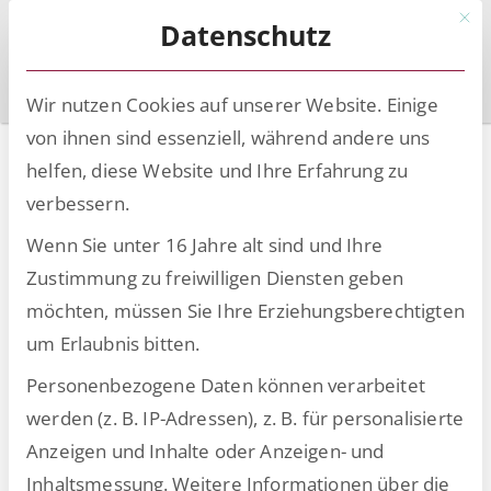
Mit d
Datenschutz
Wir nutzen Cookies auf unserer Website. Einige
von ihnen sind essenziell, während andere uns
Digitalisierung im
helfen, diese Website und Ihre Erfahrung zu
Personalwesen –
verbessern.
Chancen und
Wenn Sie unter 16 Jahre alt sind und Ihre
Zustimmung zu freiwilligen Diensten geben
Herausforderungen
möchten, müssen Sie Ihre Erziehungsberechtigten
um Erlaubnis bitten.
Whitepaper – Wie Sie
Personenbezogene Daten können verarbeitet
Ihre HR-Prozesse mit
werden (z. B. IP-Adressen), z. B. für personalisierte
smarten Lösungen
Anzeigen und Inhalte oder Anzeigen- und
Inhaltsmessung.
Weitere Informationen über die